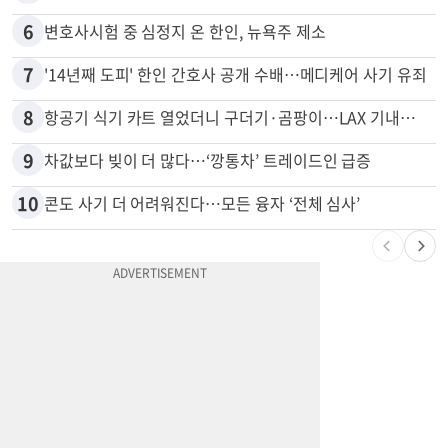
6
변호사시험 중 심정지 온 한인, 뉴욕주 제소
7
'14년째 도피' 한인 간호사 공개 수배…메디케어 사기 유죄
8
항공기 식기 카트 열었더니 구더기·곰팡이…LAX 기내식 업체 논란
9
차값보다 빚이 더 많다…‘깡통차’ 트레이드인 급증
10
콘도 사기 더 어려워진다…모든 융자 ‘전체 심사’