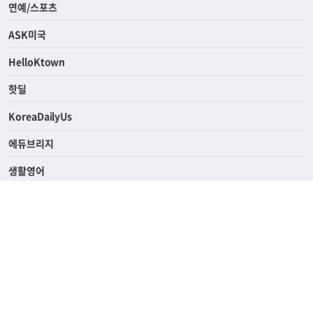
연예/스포츠
ASK미국
HelloKtown
핫딜
KoreaDailyUs
에듀브리지
생활영어
업소록
의료관광
해피빌리지
ABOUT
ADVERTISING
PRIVACY POLICY
TERMS OF SERVICE
윤리경영
고객센터
News Tips & Corrections
690 Wilshire Place Los Angeles, CA 90005