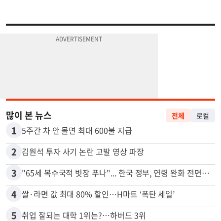
많이 본 뉴스
전체
로컬
1
5주간 차 안 몰면 최대 600불 지급
2
김원석 투자 사기 논란 고발 영상 파장
3
"65세 복수국적 빗장 푸나"... 한국 정부, 연령 완화 전면 추진
4
쌀·라면 값 최대 80% 할인…H마트 ‘폭탄 세일’
5
취업 잘되는 대학 1위는?…하버드 3위