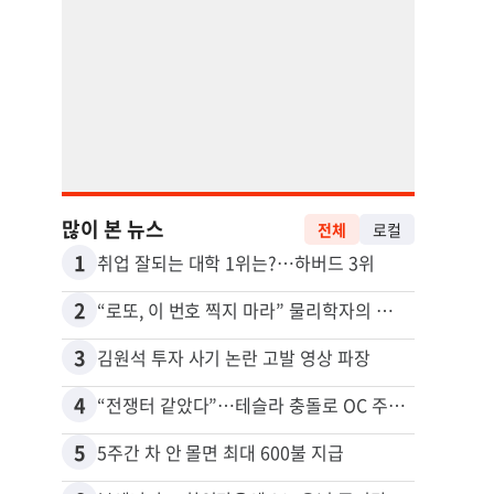
많이 본 뉴스
전체
로컬
1
11
취업 잘되는 대학 1위는?…하버드 3위
2
12
“로또, 이 번호 찍지 마라” 물리학자의 당첨금 높이는 비밀
3
13
김원석 투자 사기 논란 고발 영상 파장
4
14
“전쟁터 같았다”…테슬라 충돌로 OC 주택 4채 파손
5
15
5주간 차 안 몰면 최대 600불 지급