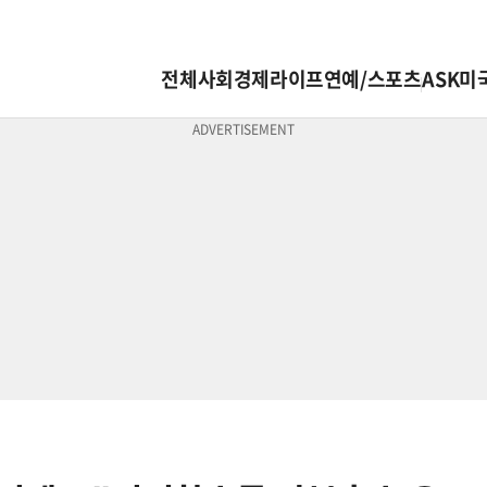
전체
사회
경제
라이프
연예/스포츠
ASK미