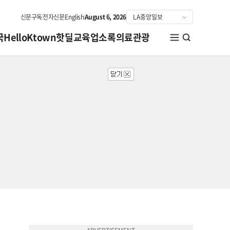
신문구독
전자신문
English
August 6, 2026
국
HelloKtown
핫딜
교육
업소록
의료관광