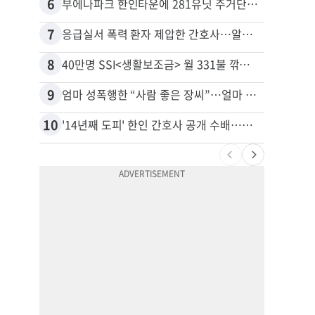
6
16
부에나파크 한인타운에 281유닛 주거단지 들어선다
7
17
응급실서 폭력 환자 제압한 간호사…알고 보니
8
18
40만명 SSI<생활보조금> 월 331불 깎이나
유학생
9
19
엄마 성폭행한 “사람 좋은 장씨”…얼마 뒤 딸 배도 불러왔다
10
20
'14년째 도피' 한인 간호사 공개 수배…메디케어 사기 유죄