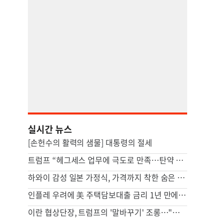
실시간 뉴스
[손헌수의 활력의 샘물] 대통령의 절세
트럼프 “헤그세스 업무에 극도로 만족…탄약 부족 질책은 가짜뉴스”
하와이 감성 일본 가정식, 가격까지 착한 숨은 맛집 [영상]
인플레 우려에 美 주택담보대출 금리 1년 만에 최고
이란 협상단장, 트럼프의 '말바꾸기' 조롱…"무한 반복 쇼 외교"