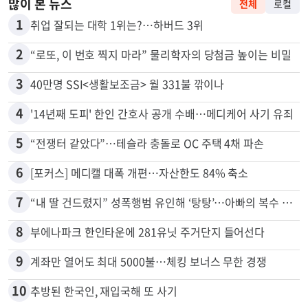
많이 본 뉴스
전체
로컬
1
취업 잘되는 대학 1위는?…하버드 3위
2
“로또, 이 번호 찍지 마라” 물리학자의 당첨금 높이는 비밀
3
40만명 SSI<생활보조금> 월 331불 깎이나
4
'14년째 도피' 한인 간호사 공개 수배…메디케어 사기 유죄
5
“전쟁터 같았다”…테슬라 충돌로 OC 주택 4채 파손
6
[포커스] 메디캘 대폭 개편…자산한도 84% 축소
7
“내 딸 건드렸지” 성폭행범 유인해 ‘탕탕’…아빠의 복수 결말
8
부에나파크 한인타운에 281유닛 주거단지 들어선다
9
계좌만 열어도 최대 5000불…체킹 보너스 무한 경쟁
10
추방된 한국인, 재입국해 또 사기