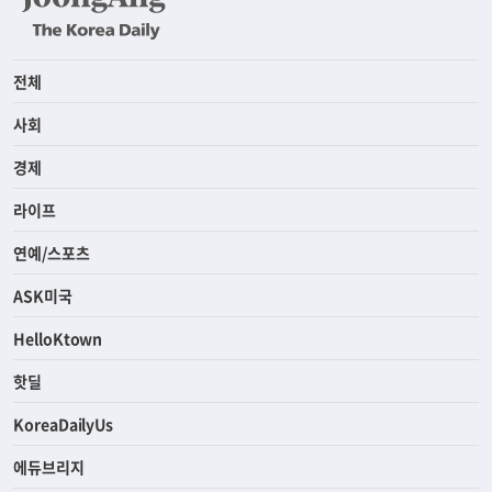
전체
사회
경제
라이프
연예/스포츠
ASK미국
HelloKtown
핫딜
KoreaDailyUs
에듀브리지