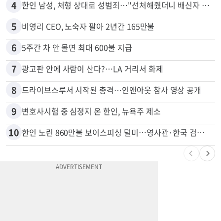
3
서류 하나만 빠져도 영주권·비자 거부…심사관 재량권 대폭 확대
4
한인 남성, 처형 상대로 성범죄…"선처해줬더니 배신자 취급"
5
비영리 CEO, 노숙자 팔아 2년간 165만불
6
5주간 차 안 몰면 최대 600불 지급
7
광고판 안에 사람이 산다?…LA 거리서 화제
8
드라이브스루서 시작된 총격…인앤아웃 참사 영상 공개
9
변호사시험 중 심정지 온 한인, 뉴욕주 제소
10
한인 노린 860만불 보이스피싱 덜미…영사관·한국 검찰 사칭