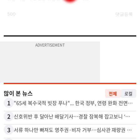
많이 본 뉴스
전체
로컬
1
"65세 복수국적 빗장 푸나"... 한국 정부, 연령 완화 전면 추진
2
신호위반 후 달아난 배달기사…경찰 잠복해 잡고보니 ‘반전’