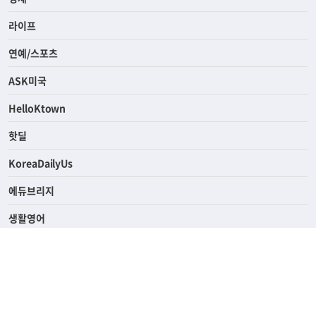
사회
경제
라이프
연예/스포츠
ASK미국
HelloKtown
핫딜
KoreaDailyUs
에듀브리지
생활영어
업소록
의료관광