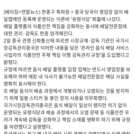
(베이징=연합뉴스) 한종구 특파원 = 중국 당국이 영업장 없이 배
달앱에만 등록해 운영되는 이른바 '유령식당' 퇴출에 나섰다.
배달 플랫폼의 식품안전 책임을 강화하는 동시에 배달전문점에
대한 관리·감독도 한층 엄격해진다.
2일 중국 관영 신화통신에 따르면 시장규제·감독 기관인 국가시
장감독관리총국은 이러한 내용을 담은 '온라인 음식 배달 서비스
사업자의 식품안전 주체 책임 이행 감독관리 규정'을 도입했다고
밝혔다.
규정에 따르면 음식 배달 플랫폼 입점 업체는 반드시 영업장을 보
유해야 하며 매장 내 식사가 불가능한 배달전문점은 해당 사실을
명확히 표시해야 한다.
또 배달 음식이 배송 과정에서 개봉되거나 오염되는 것을 방지하
기 위해 밀봉 스티커 등 봉인 장치 사용을 의무화했다.
국가시장감독관리총국은 음식 배달이 일상이 됐지만 허가 없이
운영되는 유령식당과 배송 과정에서의 오염 문제 등 식품안전 우
려가 계속돼 감독을 강화하고 책임 소재를 명확히 하기 위해 규정
을 마련했다고 설명했다.
중국에서는 최근 몇 년간 배달 시장 경쟁이 과열되면서 실제 매장