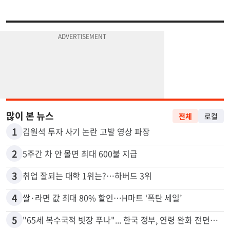
많이 본 뉴스
전체
로컬
1
김원석 투자 사기 논란 고발 영상 파장
2
5주간 차 안 몰면 최대 600불 지급
3
취업 잘되는 대학 1위는?…하버드 3위
4
쌀·라면 값 최대 80% 할인…H마트 ‘폭탄 세일’