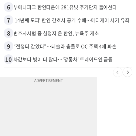
5
"65세 복수국적 빗장 푸나"... 한국 정부, 연령 완화 전면 추진
6
부에나파크 한인타운에 281유닛 주거단지 들어선다
7
'14년째 도피' 한인 간호사 공개 수배…메디케어 사기 유죄
8
변호사시험 중 심정지 온 한인, 뉴욕주 제소
9
“전쟁터 같았다”…테슬라 충돌로 OC 주택 4채 파손
10
차값보다 빚이 더 많다…‘깡통차’ 트레이드인 급증