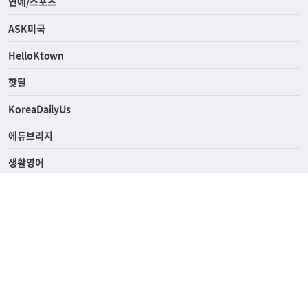
라이프
연예/스포츠
ASK미국
HelloKtown
핫딜
KoreaDailyUs
에듀브리지
생활영어
업소록
의료관광
해피빌리지
ABOUT
ADVERTISING
PRIVACY POLICY
TERMS OF SERVICE
윤리경영
고객센터