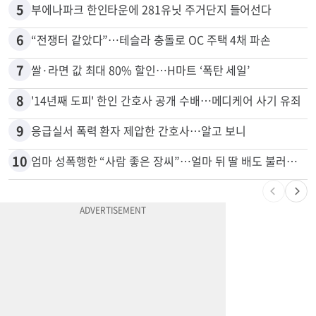
4
5주간 차 안 몰면 최대 600불 지급
5
부에나파크 한인타운에 281유닛 주거단지 들어선다
6
“전쟁터 같았다”…테슬라 충돌로 OC 주택 4채 파손
7
쌀·라면 값 최대 80% 할인…H마트 ‘폭탄 세일’
8
'14년째 도피' 한인 간호사 공개 수배…메디케어 사기 유죄
9
응급실서 폭력 환자 제압한 간호사…알고 보니
10
엄마 성폭행한 “사람 좋은 장씨”…얼마 뒤 딸 배도 불러왔다