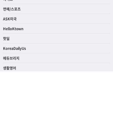
경제
라이프
연예/스포츠
ASK미국
HelloKtown
핫딜
KoreaDailyUs
에듀브리지
생활영어
업소록
의료관광
해피빌리지