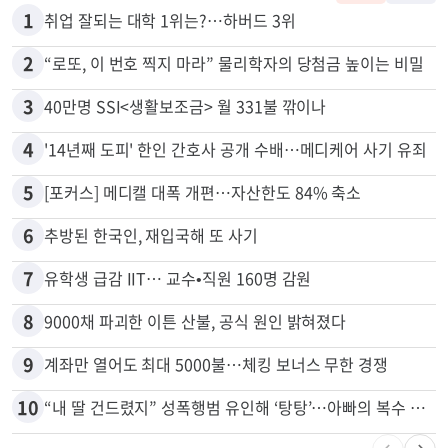
많이 본 뉴스
전체
로컬
1
취업 잘되는 대학 1위는?…하버드 3위
2
“로또, 이 번호 찍지 마라” 물리학자의 당첨금 높이는 비밀
3
40만명 SSI<생활보조금> 월 331불 깎이나
4
'14년째 도피' 한인 간호사 공개 수배…메디케어 사기 유죄
5
[포커스] 메디캘 대폭 개편…자산한도 84% 축소
6
추방된 한국인, 재입국해 또 사기
7
유학생 급감 IIT… 교수•직원 160명 감원
8
9000채 파괴한 이튼 산불, 공식 원인 밝혀졌다
9
계좌만 열어도 최대 5000불…체킹 보너스 무한 경쟁