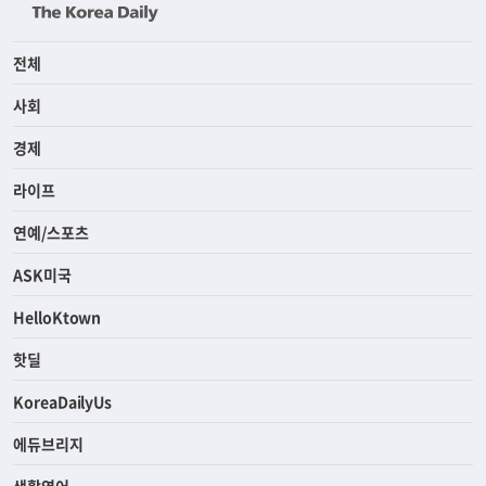
전체
사회
경제
라이프
연예/스포츠
ASK미국
HelloKtown
핫딜
KoreaDailyUs