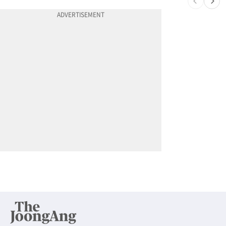
10
“내 딸 건드렸지” 성폭행범 유인해 ‘탕탕’…아빠의 복수 결말