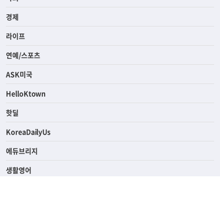
전체
사회
경제
라이프
연예/스포츠
ASK미국
HelloKtown
핫딜
KoreaDailyUs
에듀브리지
생활영어
업소록