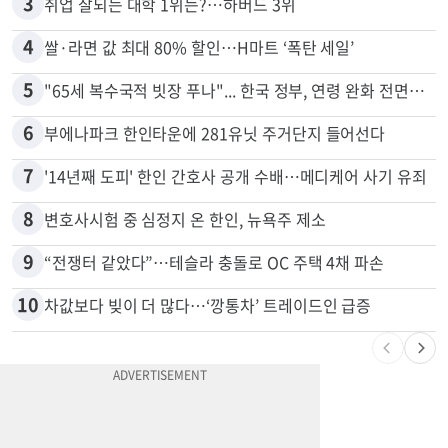
2
5주간 차 안 몰면 최대 600불 지급
3
취업 잘되는 대학 1위는?…하버드 3위
4
쌀·라면 값 최대 80% 할인…H마트 ‘폭탄 세일’
5
"65세 복수국적 빗장 푸나"... 한국 정부, 연령 완화 전면 추진
6
부에나파크 한인타운에 281유닛 주거단지 들어선다
7
'14년째 도피' 한인 간호사 공개 수배…메디케어 사기 유죄
8
변호사시험 중 심정지 온 한인, 뉴욕주 제소
9
“전쟁터 같았다”…테슬라 충돌로 OC 주택 4채 파손
10
차값보다 빚이 더 많다…‘깡통차’ 트레이드인 급증