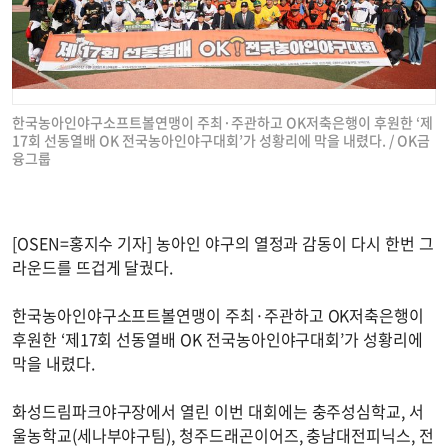
한국농아인야구소프트볼연맹이 주최·주관하고 OK저축은행이 후원한 ‘제
17회 선동열배 OK 전국농아인야구대회’가 성황리에 막을 내렸다. / OK금
융그룹
[OSEN=홍지수 기자] 농아인 야구의 열정과 감동이 다시 한번 그
라운드를 뜨겁게 달궜다.
한국농아인야구소프트볼연맹이 주최·주관하고 OK저축은행이
후원한 ‘제17회 선동열배 OK 전국농아인야구대회’가 성황리에
막을 내렸다.
화성드림파크야구장에서 열린 이번 대회에는 충주성심학교, 서
울농학교(세나부야구팀), 청주드래곤이어즈, 충남대전피닉스, 전