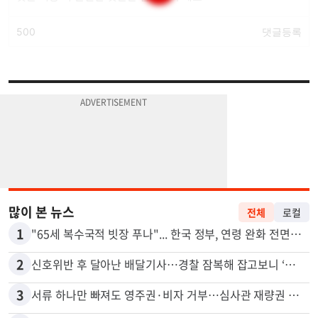
많이 본 뉴스
전체
로컬
1
"65세 복수국적 빗장 푸나"... 한국 정부, 연령 완화 전면 추진
2
신호위반 후 달아난 배달기사…경찰 잠복해 잡고보니 ‘반전’