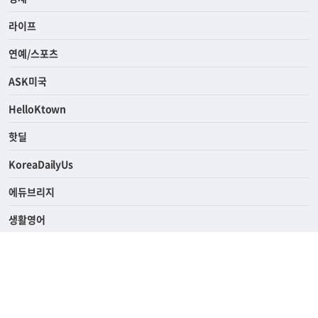
사회
경제
라이프
연예/스포츠
ASK미국
HelloKtown
핫딜
KoreaDailyUs
에듀브리지
생활영어
업소록
의료관광