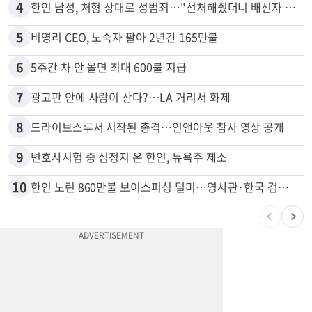
3
서류 하나만 빠져도 영주권·비자 거부…심사관 재량권 대폭 확대
4
한인 남성, 처형 상대로 성범죄…"선처해줬더니 배신자 취급"
5
비영리 CEO, 노숙자 팔아 2년간 165만불
6
5주간 차 안 몰면 최대 600불 지급
7
광고판 안에 사람이 산다?…LA 거리서 화제
8
드라이브스루서 시작된 총격…인앤아웃 참사 영상 공개
9
변호사시험 중 심정지 온 한인, 뉴욕주 제소
10
한인 노린 860만불 보이스피싱 덜미…영사관·한국 검찰 사칭