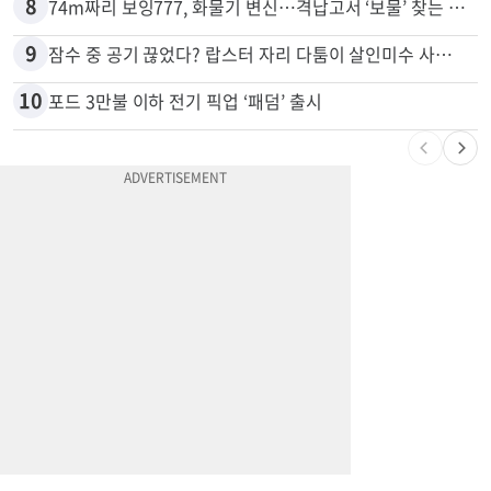
8
74m짜리 보잉777, 화물기 변신…격납고서 ‘보물’ 찾는 인천공항
9
잠수 중 공기 끊었다? 랍스터 자리 다툼이 살인미수 사건으로
10
포드 3만불 이하 전기 픽업 ‘패덤’ 출시