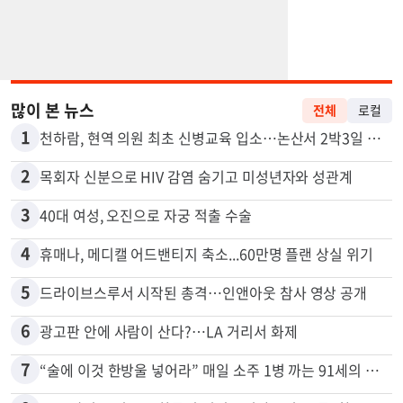
많이 본 뉴스
전체
로컬
1
천하람, 현역 의원 최초 신병교육 입소…논산서 2박3일 생활
2
목회자 신분으로 HIV 감염 숨기고 미성년자와 성관계
3
40대 여성, 오진으로 자궁 적출 수술
4
휴매나, 메디캘 어드밴티지 축소...60만명 플랜 상실 위기
5
드라이브스루서 시작된 총격…인앤아웃 참사 영상 공개
6
광고판 안에 사람이 산다?…LA 거리서 화제
7
“술에 이것 한방울 넣어라” 매일 소주 1병 까는 91세의 철칙