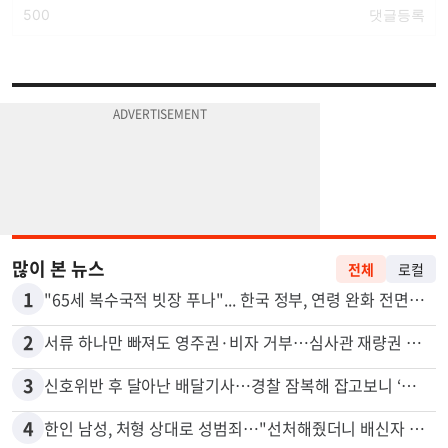
많이 본 뉴스
전체
로컬
1
"65세 복수국적 빗장 푸나"... 한국 정부, 연령 완화 전면 추진
2
서류 하나만 빠져도 영주권·비자 거부…심사관 재량권 대폭 확대
3
신호위반 후 달아난 배달기사…경찰 잠복해 잡고보니 ‘반전’