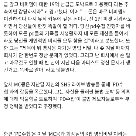
급 갚고 비피엠에 대한 19억 선급금 도박으로 이용했다 라는 추
측이면 감당하시라"고 경고했다. 이어 "그 돈은 바로 비피엠서
이관하려다 다시 뮤직 카우에 갚은 돈이니. 전 1인 피켓 시위라도
하면서 당신들이 한짓 똑같이 할 거다. 당신 pd수첩 진행자를 비
롯하여 모든 pd들의 가족들 사생활까지 내 모든 재산을 들여서
라도 당신들 개인적인 비리들 모두 찾을 것"이라고 분노했다. 또
한 그는 "제목이 뭐 엠시몽 차가원 영업 비밀. 나 �i겨날 때까지
회사가 단 한번도 정산 문제가 없었다. 그리고 난 회사에서 손 털
고 아무것도 안할 때 반 년이 지난 다음 아티스트 정산 문제가 생
긴거고. 똑바로 알아"라고 덧붙였다.
앞서 MC몽은 지난달 자신의 SNS 라이브 방송을 통해 ‘PD수
첩’과의 갈등을 폭로했다. 그는 자신을 둘러싼 불법 도박 등 의혹
에 대해 억울함을 토로하며 ‘PD수첩’이 불법 제보자들로부터 부
정 청탁을 받았다고 주장했다.
한편 ‘PD수첩’은 이날 ‘MC몽과 회장님의 K팝 영업비밀’이라는