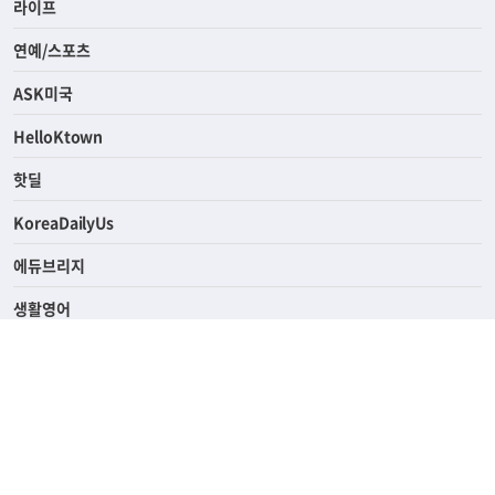
경제
라이프
연예/스포츠
ASK미국
HelloKtown
핫딜
KoreaDailyUs
에듀브리지
생활영어
업소록
의료관광
해피빌리지