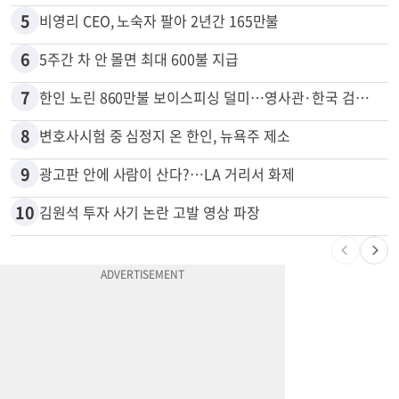
4
한인 남성, 처형 상대로 성범죄…"선처해줬더니 배신자 취급"
5
비영리 CEO, 노숙자 팔아 2년간 165만불
6
5주간 차 안 몰면 최대 600불 지급
7
한인 노린 860만불 보이스피싱 덜미…영사관·한국 검찰 사칭
8
변호사시험 중 심정지 온 한인, 뉴욕주 제소
9
광고판 안에 사람이 산다?…LA 거리서 화제
10
김원석 투자 사기 논란 고발 영상 파장