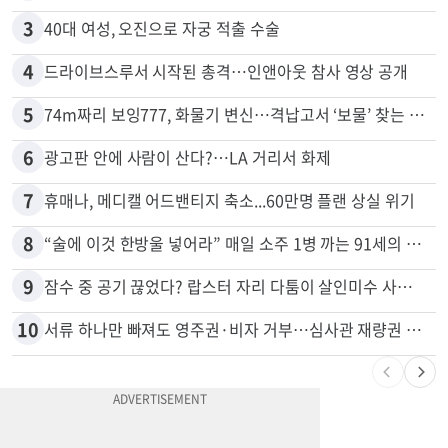
3
40대 여성, 오진으로 자궁 적출 수술
4
드라이브스루서 시작된 총격…인앤아웃 참사 영상 공개
5
74m짜리 보잉777, 화물기 변신…격납고서 ‘보물’ 찾는 인천공항
6
광고판 안에 사람이 산다?…LA 거리서 화제
7
휴매나, 메디캘 어드밴티지 축소...60만명 플랜 상실 위기
8
“술에 이것 한방울 넣어라” 매일 소주 1병 까는 91세의 철칙
9
잠수 중 공기 끊었다? 랍스터 자리 다툼이 살인미수 사건으로
10
서류 하나만 빠져도 영주권·비자 거부…심사관 재량권 대폭 확대