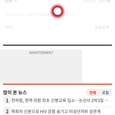
많이 본 뉴스
전체
로컬
1
천하람, 현역 의원 최초 신병교육 입소…논산서 2박3일 생활
2
목회자 신분으로 HIV 감염 숨기고 미성년자와 성관계