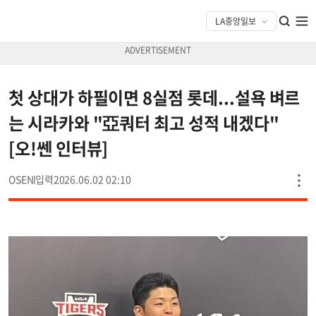
첫 상대가 하필이면 8실점 롯데...설욕 벼르
는 시라카와 "亞쿼터 최고 성적 내겠다"
[오!쎈 인터뷰]
OSEN
2026.06.02 02:10