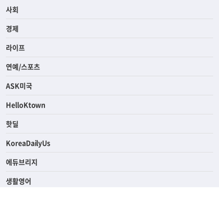
사회
경제
라이프
연예/스포츠
ASK미국
HelloKtown
핫딜
KoreaDailyUs
에듀브리지
생활영어
업소록