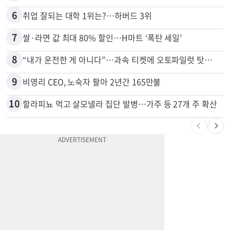
6
취업 잘되는 대학 1위는?…하버드 3위
7
쌀·라면 값 최대 80% 할인…H마트 ‘폭탄 세일’
8
“내가 운전한 게 아니다”…과속 티켓에 오토파일럿 탓한 운전자
9
비영리 CEO, 노숙자 팔아 2년간 165만불
10
할라피뇨 먹고 살모넬라 집단 발병…가주 등 27개 주 확산