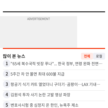
많이 본 뉴스
전체
로컬
1
"65세 복수국적 빗장 푸나"... 한국 정부, 연령 완화 전면 추진
2
5주간 차 안 몰면 최대 600불 지급
3
항공기 식기 카트 열었더니 구더기·곰팡이…LAX 기내식 업체 논란
4
김원석 투자 사기 논란 고발 영상 파장
5
변호사시험 중 심정지 온 한인, 뉴욕주 제소