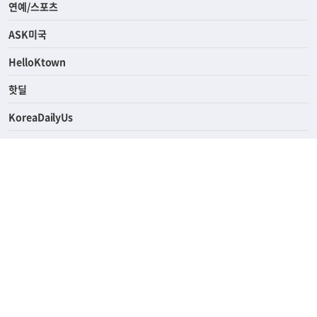
연예/스포츠
ASK미국
HelloKtown
핫딜
KoreaDailyUs
에듀브리지
생활영어
업소록
의료관광
해피빌리지
ABOUT
ADVERTISING
PRIVACY POLICY
TERMS OF SERVICE
윤리경영
고객센터
News Tips & Corrections
690 Wilshire Place Los Angeles, CA 90005