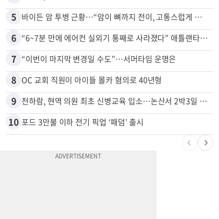
5
바이든 암 투병 근황…“암이 뼈까지 전이, 고통스럽게 투병 중”
6
“6~7분 만에 에어컨 실외기 통째로 사라졌다” 애틀랜타서 실외기 도난 급증
7
“이번이 마지막 변경일 수도”…서머타임 운명은
8
OC 교회 직원이 아이들 몰카 혐의로 40년형
9
천하람, 현역 의원 최초 신병교육 입소…논산서 2박3일 생활
10
포드 3만불 이하 전기 픽업 ‘패덤’ 출시