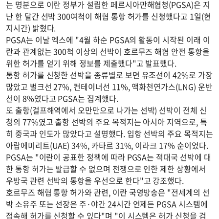
는 명분으로 이란 정부가 설립한 페르시아만해협청(PGSA)은 지
난 한 달간 선박 300여척이 해협 통항 허가를 신청했다고 1일(현
지시간) 밝혔다.
PGSA는 이날 엑스에 "4월 하순 PGSA의 활동이 시작된 이래 이
란과 관계없는 300척 이상의 선박이 호르무즈 해협 안전 통항을
위한 허가를 얻기 위해 정보를 제출했다"고 발표했다.
통항 허가를 신청한 선박을 종류별로 보면 유조선이 42%로 가장
많았고 벌크선 27%, 컨테이너선 11%, 액화천연가스(LNG) 운반
선이 8%였다고 PGSA는 집계했다.
또 출항(걸프해역에서 오만만으로 나가는 선박) 선박이 전체 신
청의 77%였고 출항 선박의 주요 목적지는 아시아 지역으로, 특
히 중국과 인도가 많았다고 설명했다. 입항 선박의 주요 목적지는
아랍에미리트(UAE) 34%, 카타르 31%, 이라크 17% 순이었다.
PGSA는 "이란이 공표한 정책에 따라 PGSA는 적대국 선박에 대
한 통항 허가는 발급할 수 없으며 전쟁으로 인한 제한 상황에서
우방국 관련 선박의 통항을 우선으로 한다"고 강조했다.
호르무즈 해협 통항 허가와 관련, 이란 국영방송은 "전세계의 선
박 소유주 또는 선장은 주·야간 24시간 언제든 PGSA 시스템에
접속해 허가를 신청할 수 있다"며 "이 시스템은 허가 신청을 검