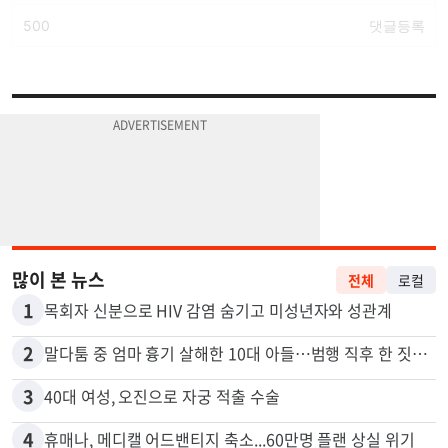
많이 본 뉴스
전체
로컬
1
목회자 신분으로 HIV 감염 숨기고 미성년자와 성관계
2
말다툼 중 엄마 흉기 살해한 10대 아들…범행 직후 한 짓 충격
3
40대 여성, 오진으로 자궁 적출 수술
4
휴매나, 메디캘 어드밴티지 축소...60만명 플랜 상실 위기