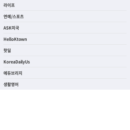
라이프
연예/스포츠
ASK미국
HelloKtown
핫딜
KoreaDailyUs
에듀브리지
생활영어
업소록
의료관광
해피빌리지
ABOUT
ADVERTISING
PRIVACY POLICY
TERMS OF SERVICE
윤리경영
고객센터