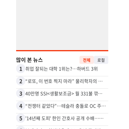
많이 본 뉴스
전체
로컬
1
11
취업 잘되는 대학 1위는?…하버드 3위
2
12
“로또, 이 번호 찍지 마라” 물리학자의 당첨금 높이는 비밀
3
13
40만명 SSI<생활보조금> 월 331불 깎이나
4
14
“전쟁터 같았다”…테슬라 충돌로 OC 주택 4채 파손
추방된
5
15
'14년째 도피' 한인 간호사 공개 수배…메디케어 사기 유죄