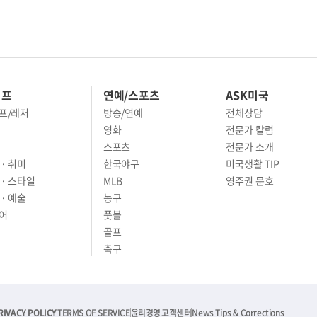
이프
연예/스포츠
ASK미국
프/레저
방송/연예
전체상담
영화
전문가 칼럼
스포츠
전문가 소개
· 취미
한국야구
미국생활 TIP
 · 스타일
MLB
영주권 문호
· 예술
농구
어
풋볼
골프
축구
RIVACY POLICY
TERMS OF SERVICE
윤리경영
고객센터
News Tips & Corrections