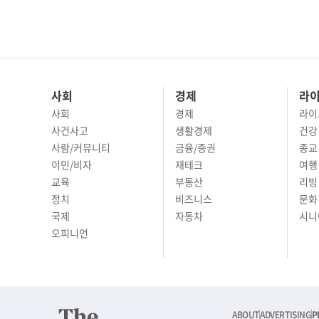
사회
경제
라
사회
경제
라이
사건사고
생활경제
건강
사람/커뮤니티
금융/증권
종교
이민/비자
재테크
여행 
교육
부동산
리빙
정치
비즈니스
문화 
국제
자동차
시니
오피니언
ABOUT
ADVERTISING
P