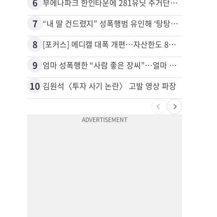
6
16
부에나파크 한인타운에 281유닛 주거단지 들어선다
7
17
“내 딸 건드렸지” 성폭행범 유인해 ‘탕탕’…아빠의 복수 결말
유학생
8
18
[포커스] 메디캘 대폭 개편…자산한도 84% 축소
9
19
엄마 성폭행한 “사람 좋은 장씨”…얼마 뒤 딸 배도 불러왔다
10
20
김원석〈투자 사기 논란〉 고발 영상 파장