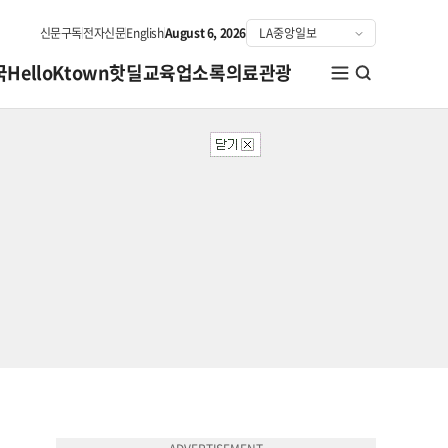
신문구독
전자신문
English
August 6, 2026
국
HelloKtown
핫딜
교육
업소록
의료관광