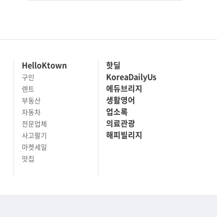
HelloKtown
핫딜
KoreaDailyUs
구인
에듀브리지
렌트
생활영어
부동산
업소록
자동차
의료관광
전문업체
해피빌리지
사고팔기
마켓세일
맛집