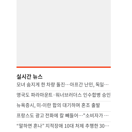
실시간 뉴스
모녀 숨지게 한 차량 돌진…아프간 난민, 독일서 종신형
영국도 파라마운트·워너브러더스 인수합병 승인
뉴욕증시, 미-이란 합의 대기하며 혼조 출발
프랑스도 광고 전화에 칼 빼들어…"소비자가 명시적 동의해야"
“말하면 혼나” 지적장애 10대 처제 추행한 30대…장모도 추행