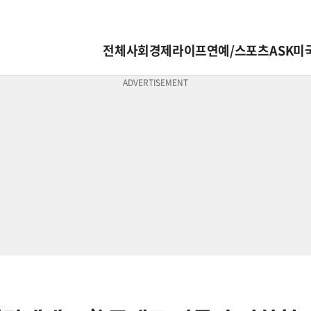
전체
사회
경제
라이프
연예/스포츠
ASK미