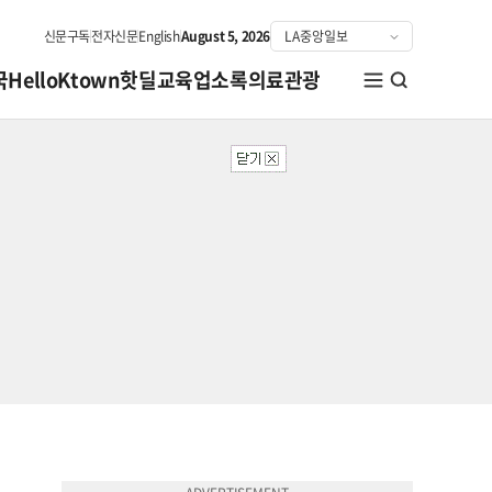
신문구독
전자신문
English
August 5, 2026
국
HelloKtown
핫딜
교육
업소록
의료관광