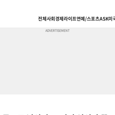
전체
사회
경제
라이프
연예/스포츠
ASK미