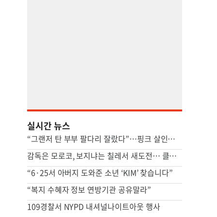
실시간 뉴스
“그랜저 탄 부부 팔다리 잘랐다”…핑크 살인공장 충격 실체
감독은 모로코, 보지냐는 칠레서 새도전… 클럽에서 이어지는 카보베르데 동화
“6·25서 아버지 도와준 소년 ‘KIM’ 찾습니다”
“복지 수혜자 정보 연방기관 공유말라”
109경찰서 NYPD 내셔널나이트아웃 행사