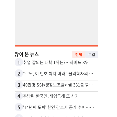
많이 본 뉴스
전체
로컬
1
11
취업 잘되는 대학 1위는?…하버드 3위
2
12
“로또, 이 번호 찍지 마라” 물리학자의 당첨금 높이는 비밀
3
13
40만명 SSI<생활보조금> 월 331불 깎이나
4
14
추방된 한국인, 재입국해 또 사기
5
15
'14년째 도피' 한인 간호사 공개 수배…메디케어 사기 유죄