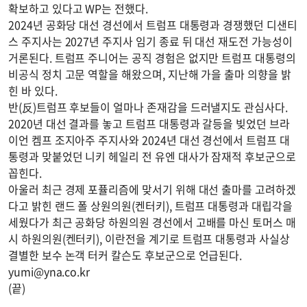
확보하고 있다고 WP는 전했다.
2024년 공화당 대선 경선에서 트럼프 대통령과 경쟁했던 디샌티
스 주지사는 2027년 주지사 임기 종료 뒤 대선 재도전 가능성이
거론된다. 트럼프 주니어는 공직 경험은 없지만 트럼프 대통령의
비공식 정치 고문 역할을 해왔으며, 지난해 가을 출마 의향을 밝
힌 바 있다.
반(反)트럼프 후보들이 얼마나 존재감을 드러낼지도 관심사다.
2020년 대선 결과를 놓고 트럼프 대통령과 갈등을 빚었던 브라
이언 켐프 조지아주 주지사와 2024년 대선 경선에서 트럼프 대
통령과 맞붙었던 니키 헤일리 전 유엔 대사가 잠재적 후보군으로
꼽힌다.
아울러 최근 경제 포퓰리즘에 맞서기 위해 대선 출마를 고려하겠
다고 밝힌 랜드 폴 상원의원(켄터키), 트럼프 대통령과 대립각을
세웠다가 최근 공화당 하원의원 경선에서 고배를 마신 토머스 매
시 하원의원(켄터키), 이란전을 계기로 트럼프 대통령과 사실상
결별한 보수 논객 터커 칼슨도 후보군으로 언급된다.
yumi@yna.co.kr
(끝)