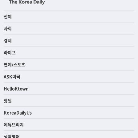
전체
사회
경제
라이프
연예/스포츠
ASK미국
HelloKtown
핫딜
KoreaDailyUs