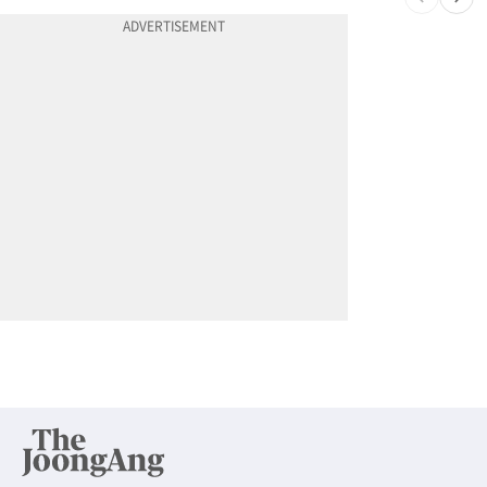
10
7세·4세 형제가 부모 차 몰다 산책하던 여성 들이받아