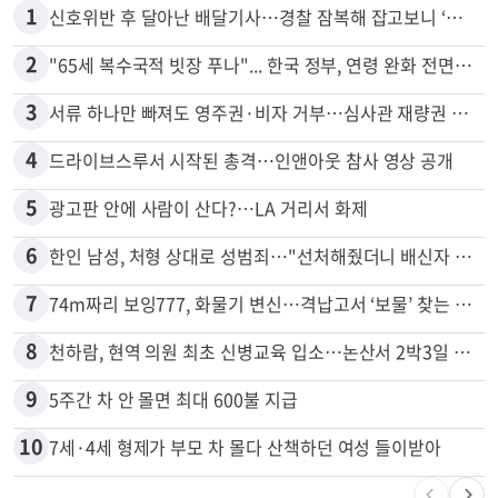
많이 본 뉴스
전체
로컬
1
신호위반 후 달아난 배달기사…경찰 잠복해 잡고보니 ‘반전’
2
"65세 복수국적 빗장 푸나"... 한국 정부, 연령 완화 전면 추진
3
서류 하나만 빠져도 영주권·비자 거부…심사관 재량권 대폭 확대
4
드라이브스루서 시작된 총격…인앤아웃 참사 영상 공개
5
광고판 안에 사람이 산다?…LA 거리서 화제
6
한인 남성, 처형 상대로 성범죄…"선처해줬더니 배신자 취급"
7
74m짜리 보잉777, 화물기 변신…격납고서 ‘보물’ 찾는 인천공항
8
천하람, 현역 의원 최초 신병교육 입소…논산서 2박3일 생활
9
5주간 차 안 몰면 최대 600불 지급