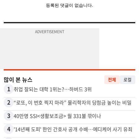
많이 본 뉴스
전체
로컬
1
취업 잘되는 대학 1위는?…하버드 3위
2
“로또, 이 번호 찍지 마라” 물리학자의 당첨금 높이는 비밀
3
40만명 SSI<생활보조금> 월 331불 깎이나
4
'14년째 도피' 한인 간호사 공개 수배…메디케어 사기 유죄