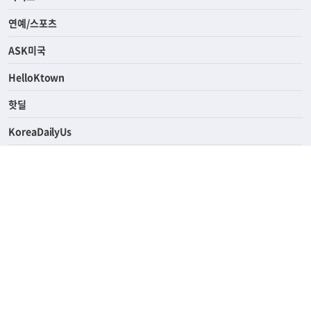
연예/스포츠
ASK미국
HelloKtown
핫딜
KoreaDailyUs
에듀브리지
생활영어
업소록
의료관광
해피빌리지
ABOUT
ADVERTISING
PRIVACY POLICY
TERMS OF SERVICE
윤리경영
고객센터
News Tips & Corrections