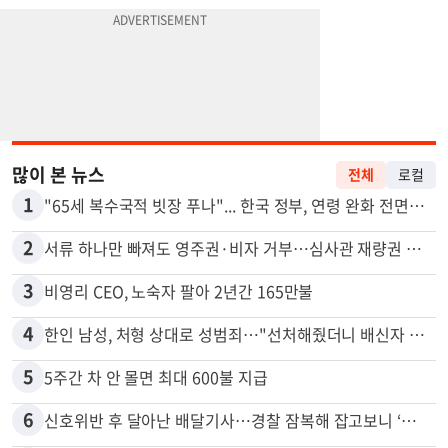
많이 본 뉴스
전체
로컬
1
"65세 복수국적 빗장 푸나"... 한국 정부, 연령 완화 전면 추진
2
서류 하나만 빠져도 영주권·비자 거부…심사관 재량권 대폭 확대
3
비영리 CEO, 노숙자 팔아 2년간 165만불
4
한인 남성, 처형 상대로 성범죄…"선처해줬더니 배신자 취급"
5
5주간 차 안 몰면 최대 600불 지급