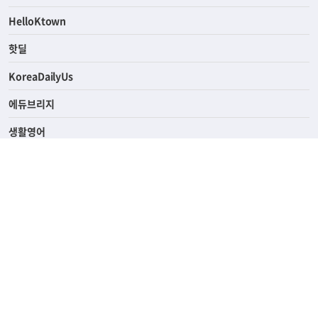
ASK미국
HelloKtown
핫딜
KoreaDailyUs
에듀브리지
생활영어
업소록
의료관광
해피빌리지
ABOUT
ADVERTISING
PRIVACY POLICY
TERMS OF SERVICE
윤리경영
고객센터
News Tips & Corrections
690 Wilshire Place Los Angeles, CA 90005