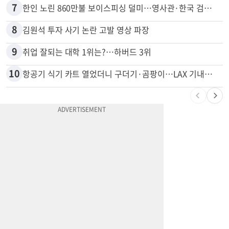
6
신호위반 후 달아난 배달기사…경찰 잠복해 잡고보니 ‘반전’
7
한인 노린 860만불 보이스피싱 덜미…영사관·한국 검찰 사칭
8
김원석 투자 사기 논란 고발 영상 파장
9
취업 잘되는 대학 1위는?…하버드 3위
10
항공기 식기 카트 열었더니 구더기·곰팡이…LAX 기내식 업체 논란