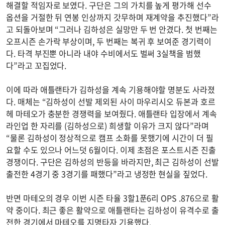
해결할 적임자로 보였다. 구단은 그의 가치를 높게 평가해 선수
옵션을 거절한 뒤 연봉 인상까지 갓무하며 재계약을 추진했다”라
고 되돌아보며 “그러나 김하성은 실망만 두 번 안겼다. 첫 번째는
오프시즌 손가락 부상이며, 두 번째는 복귀 후 보여준 경기력이
다. 타격 부진뿐 아니라 내야 수비에서도 벌써 3실책을 범했
다”라고 꼬집었다.
이에 따라 애틀랜타가 김하성을 계속 기용해야할 명분도 사라졌
다. 매체는 “김하성이 선발 제외된 사이 마우리시오 듀본과 호르
헤 마테오가 충분한 경쟁력을 보여줬다. 애틀랜타 입장에서 계속
라인업 한 자리를 (김하성으로) 희생할 이유가 크지 않다”라며
“물론 김하성이 정상적으로 캠프 소화를 못했기에 시간이 더 필
요할 수도 있으나 어느덧 6월이다. 이제 초점은 포스트시즌 진출
경쟁이다. 구단은 김하성의 반등을 바라지만, 최근 김하성이 선발
출전한 4경기 중 3경기를 패했다”라고 냉정한 현실을 짚었다.
반면 마테오의 경우 이번 시즌 타율 3할1푼6리 OPS .876으로 활
약 중이다. 최근 좋은 활약으로 애틀랜타는 김하성이 유격수로 출
전한 경기에서 마테오를 지명타자 기용했다.