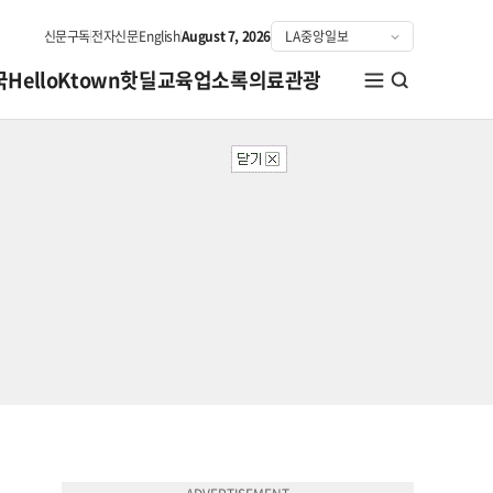
신문구독
전자신문
English
August 7, 2026
국
HelloKtown
핫딜
교육
업소록
의료관광