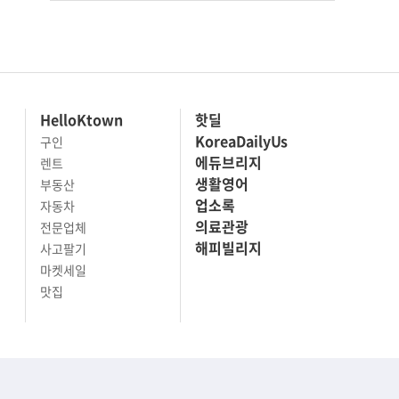
HelloKtown
핫딜
KoreaDailyUs
구인
에듀브리지
렌트
생활영어
부동산
업소록
자동차
의료관광
전문업체
해피빌리지
사고팔기
마켓세일
맛집