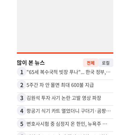
많이 본 뉴스
전체
로컬
1
11
"65세 복수국적 빗장 푸나"... 한국 정부, 연령 완화 전면 추진
2
12
5주간 차 안 몰면 최대 600불 지급
3
13
김원석 투자 사기 논란 고발 영상 파장
4
14
항공기 식기 카트 열었더니 구더기·곰팡이…LAX 기내식 업체 논란
5
15
변호사시험 중 심정지 온 한인, 뉴욕주 제소