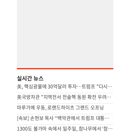
실시간 뉴스
美, 핵심광물에 30억달러 투자…트럼프 "다시는 中 의존 않도록"
美국방차관 "지역전서 전술핵 동원 확전 우려…합리적 핵옵션 필요"
마루가메 우동, 로랜드하이츠 그랜드 오프닝
[속보] 손현보 목사 “백악관에서 트럼프 대통령 접견”
1300도 불가마 속에서 일주일, 참나무에서 ‘참숯’으로[스튜디오486]