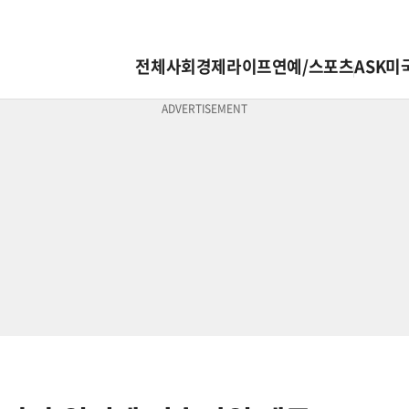
전체
사회
경제
라이프
연예/스포츠
ASK미