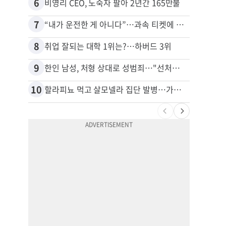
6
16
비영리 CEO, 노숙자 팔아 2년간 165만불
7
17
“내가 운전한 게 아니다”…과속 티켓에 오토파일럿 탓한 운전자
8
18
취업 잘되는 대학 1위는?…하버드 3위
9
19
한인 남성, 처형 상대로 성범죄…"선처해줬더니 배신자 취급"
10
20
할라피뇨 먹고 살모넬라 집단 발병…가주 등 27개 주 확산