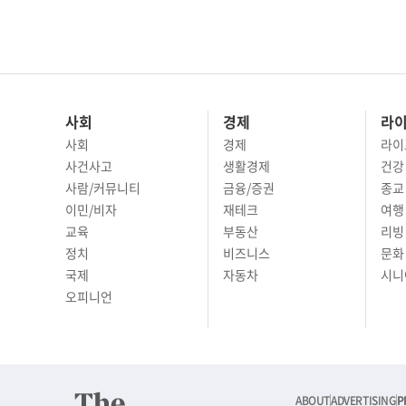
사회
경제
라
사회
경제
라이
사건사고
생활경제
건강
사람/커뮤니티
금융/증권
종교
이민/비자
재테크
여행 
교육
부동산
리빙
정치
비즈니스
문화 
국제
자동차
시니
오피니언
ABOUT
ADVERTISING
P