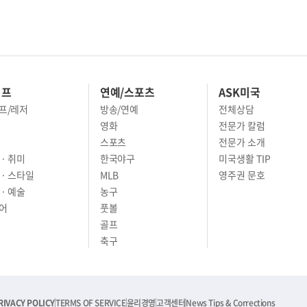
이프
연예/스포츠
ASK미국
프/레저
방송/연예
전체상담
영화
전문가 칼럼
스포츠
전문가 소개
· 취미
한국야구
미국생활 TIP
 · 스타일
MLB
영주권 문호
· 예술
농구
어
풋볼
골프
축구
RIVACY POLICY
TERMS OF SERVICE
윤리경영
고객센터
News Tips & Corrections