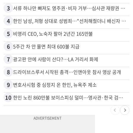
2
신호위반 후 달아난 배달기사…경찰 잠복해 잡고보니 ‘반전’
3
서류 하나만 빠져도 영주권·비자 거부…심사관 재량권 대폭 확대
4
한인 남성, 처형 상대로 성범죄…"선처해줬더니 배신자 취급"
5
비영리 CEO, 노숙자 팔아 2년간 165만불
6
5주간 차 안 몰면 최대 600불 지급
7
광고판 안에 사람이 산다?…LA 거리서 화제
8
드라이브스루서 시작된 총격…인앤아웃 참사 영상 공개
9
변호사시험 중 심정지 온 한인, 뉴욕주 제소
10
한인 노린 860만불 보이스피싱 덜미…영사관·한국 검찰 사칭