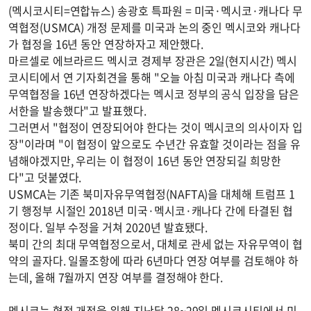
(멕시코시티=연합뉴스) 송광호 특파원 = 미국·멕시코·캐나다 무
역협정(USMCA) 개정 문제를 미국과 논의 중인 멕시코와 캐나다
가 협정을 16년 동안 연장하자고 제안했다.
마르셀로 에브라르드 멕시코 경제부 장관은 2일(현지시간) 멕시
코시티에서 연 기자회견을 통해 "오늘 아침 미국과 캐나다 측에
무역협정을 16년 연장하겠다는 멕시코 정부의 공식 입장을 담은
서한을 발송했다"고 발표했다.
그러면서 "협정이 연장되어야 한다는 것이 멕시코의 의사이자 입
장"이라며 "이 협정이 앞으로도 수년간 유효할 것이라는 점을 유
념해야겠지만, 우리는 이 협정이 16년 동안 연장되길 희망한
다"고 덧붙였다.
USMCA는 기존 북미자유무역협정(NAFTA)을 대체해 트럼프 1
기 행정부 시절인 2018년 미국·멕시코·캐나다 간에 타결된 협
정이다. 일부 수정을 거쳐 2020년 발효됐다.
북미 간의 최대 무역협정으로서, 대체로 관세 없는 자유무역이 협
약의 골자다. 일몰조항에 따라 6년마다 연장 여부를 검토해야 하
는데, 올해 7월까지 연장 여부를 결정해야 한다.
멕시코는 협정 개정을 위해 지난달 28~29일 멕시코시티에서 미