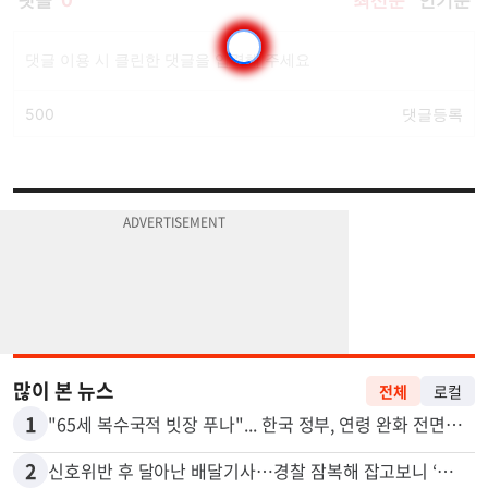
많이 본 뉴스
전체
로컬
1
"65세 복수국적 빗장 푸나"... 한국 정부, 연령 완화 전면 추진