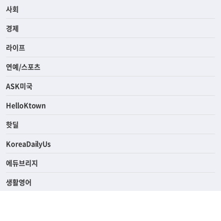
전체
사회
경제
라이프
연예/스포츠
ASK미국
HelloKtown
핫딜
KoreaDailyUs
에듀브리지
생활영어