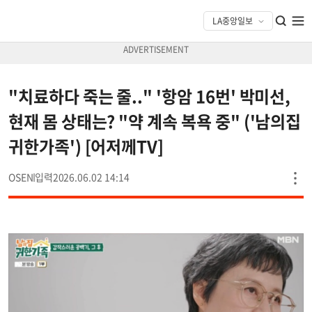
"치료하다 죽는 줄.." '항암 16번' 박미선,
현재 몸 상태는? "약 계속 복욕 중" ('남의집
귀한가족') [어저께TV]
OSEN
2026.06.02 14:14