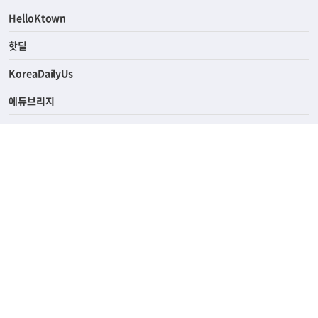
ASK미국
HelloKtown
핫딜
KoreaDailyUs
에듀브리지
생활영어
업소록
의료관광
해피빌리지
ABOUT
ADVERTISING
PRIVACY POLICY
TERMS OF SERVICE
윤리경영
고객센터
News Tips & Corrections
690 Wilshire Place Los Angeles, CA 90005