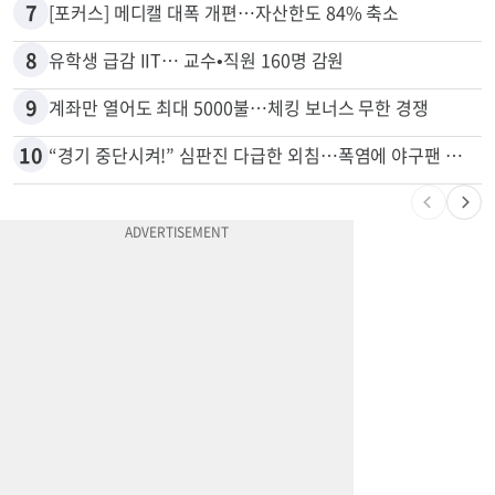
6
'14년째 도피' 한인 간호사 공개 수배…메디케어 사기 유죄
7
[포커스] 메디캘 대폭 개편…자산한도 84% 축소
8
유학생 급감 IIT… 교수•직원 160명 감원
9
계좌만 열어도 최대 5000불…체킹 보너스 무한 경쟁
10
“경기 중단시켜!” 심판진 다급한 외침…폭염에 야구팬 쓰러졌다