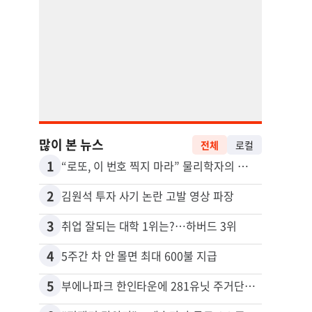
많이 본 뉴스
전체
로컬
1
11
“로또, 이 번호 찍지 마라” 물리학자의 당첨금 높이는 비밀
2
12
김원석 투자 사기 논란 고발 영상 파장
3
13
취업 잘되는 대학 1위는?…하버드 3위
4
14
5주간 차 안 몰면 최대 600불 지급
5
15
부에나파크 한인타운에 281유닛 주거단지 들어선다