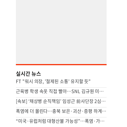
실시간 뉴스
FT "워시 의장, '절제된 소통' 유지할 듯"
근육병 학생 속옷 직접 빨아…SNL 김규원 미담 화제
[속보] ‘채상병 순직책임’ 임성근 前사단장 2심도 징역 3년
폭염에 더 몰린다…충북 보은·괴산·증평 하계훈련 선수단 북적
“미국·유럽처럼 대형산불 가능성”…폭염·가뭄에 산불까지 비상