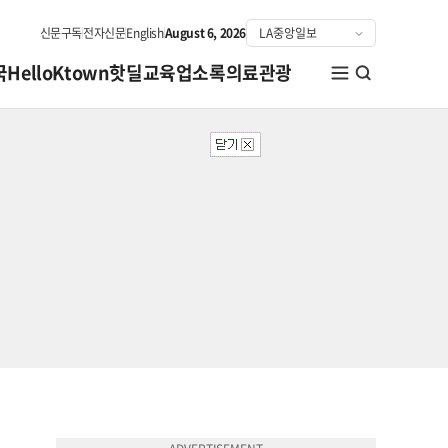
신문구독
전자신문
English
August 6, 2026
국
HelloKtown
핫딜
교육
업소록
의료관광