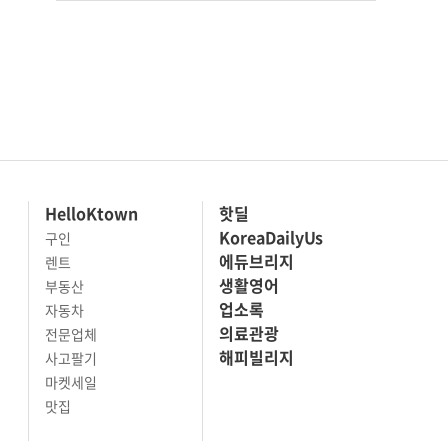
HelloKtown
핫딜
KoreaDailyUs
구인
에듀브리지
렌트
생활영어
부동산
업소록
자동차
의료관광
전문업체
해피빌리지
사고팔기
마켓세일