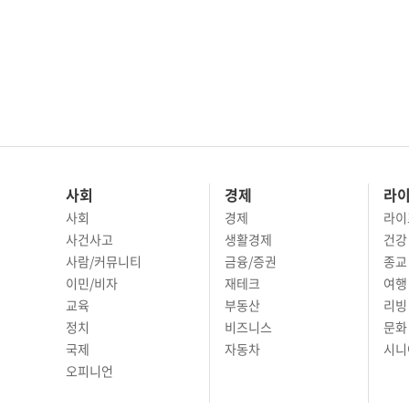
사회
경제
라
사회
경제
라이
사건사고
생활경제
건강
사람/커뮤니티
금융/증권
종교
이민/비자
재테크
여행 
교육
부동산
리빙
정치
비즈니스
문화 
국제
자동차
시니