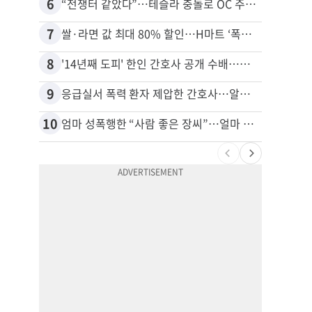
6
16
“전쟁터 같았다”…테슬라 충돌로 OC 주택 4채 파손
7
17
쌀·라면 값 최대 80% 할인…H마트 ‘폭탄 세일’
8
18
'14년째 도피' 한인 간호사 공개 수배…메디케어 사기 유죄
9
19
응급실서 폭력 환자 제압한 간호사…알고 보니
10
20
엄마 성폭행한 “사람 좋은 장씨”…얼마 뒤 딸 배도 불러왔다