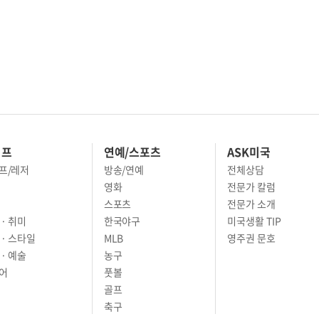
이프
연예/스포츠
ASK미국
프/레저
방송/연예
전체상담
영화
전문가 칼럼
스포츠
전문가 소개
· 취미
한국야구
미국생활 TIP
 · 스타일
MLB
영주권 문호
· 예술
농구
어
풋볼