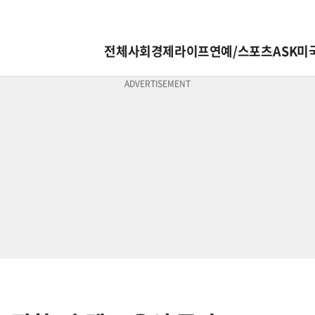
전체
사회
경제
라이프
연예/스포츠
ASK미