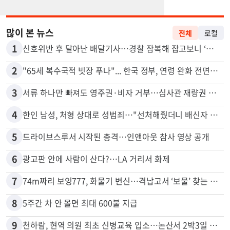
많이 본 뉴스
전체
로컬
1
신호위반 후 달아난 배달기사…경찰 잠복해 잡고보니 ‘반전’
2
"65세 복수국적 빗장 푸나"... 한국 정부, 연령 완화 전면 추진
3
서류 하나만 빠져도 영주권·비자 거부…심사관 재량권 대폭 확대
4
한인 남성, 처형 상대로 성범죄…"선처해줬더니 배신자 취급"
5
드라이브스루서 시작된 총격…인앤아웃 참사 영상 공개
6
광고판 안에 사람이 산다?…LA 거리서 화제
7
74m짜리 보잉777, 화물기 변신…격납고서 ‘보물’ 찾는 인천공항
8
5주간 차 안 몰면 최대 600불 지급