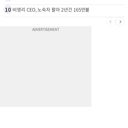
9
천하람, 현역 의원 최초 신병교육 입소…논산서 2박3일 생활
10
비영리 CEO, 노숙자 팔아 2년간 165만불