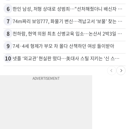
6
한인 남성, 처형 상대로 성범죄…"선처해줬더니 배신자 취급"
7
74m짜리 보잉777, 화물기 변신…격납고서 ‘보물’ 찾는 인천공항
8
천하람, 현역 의원 최초 신병교육 입소…논산서 2박3일 생활
9
7세·4세 형제가 부모 차 몰다 산책하던 여성 들이받아
10
넷플 ‘외교관’ 현실판 떴다…美대사 스틸 지키는 ‘신 스틸러’