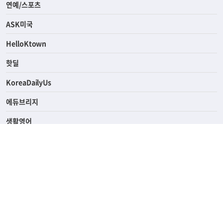
연예/스포츠
ASK미국
HelloKtown
핫딜
KoreaDailyUs
에듀브리지
생활영어
업소록
의료관광
해피빌리지
ABOUT
ADVERTISING
PRIVACY POLICY
TERMS OF SERVICE
윤리경영
고객센터
News Tips & Corrections
690 Wilshire Place Los Angeles, CA 90005