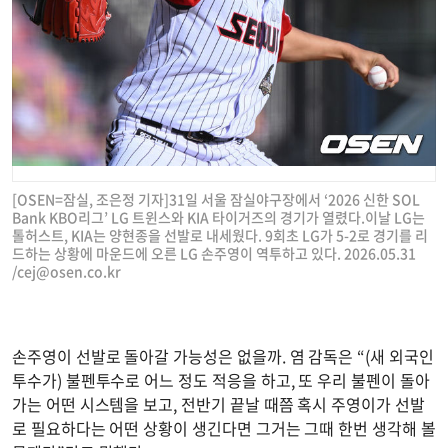
[OSEN=잠실, 조은정 기자]31일 서울 잠실야구장에서 ‘2026 신한 SOL
Bank KBO리그’ LG 트윈스와 KIA 타이거즈의 경기가 열렸다.이날 LG는
톨허스트, KIA는 양현종을 선발로 내세웠다. 9회초 LG가 5-2로 경기를 리
드하는 상황에 마운드에 오른 LG 손주영이 역투하고 있다. 2026.05.31
/
cej@osen.co.kr
손주영이 선발로 돌아갈 가능성은 없을까. 염 감독은 “(새 외국인
투수가) 불펜투수로 어느 정도 적응을 하고, 또 우리 불펜이 돌아
가는 어떤 시스템을 보고, 전반기 끝날 때쯤 혹시 주영이가 선발
로 필요하다는 어떤 상황이 생긴다면 그거는 그때 한번 생각해 볼