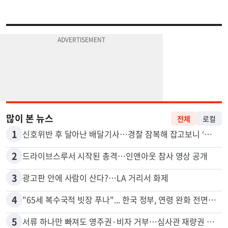
많이 본 뉴스
전체
로컬
1
신호위반 후 달아난 배달기사…경찰 잠복해 잡고보니 ‘반전’
2
드라이브스루서 시작된 총격…인앤아웃 참사 영상 공개
3
광고판 안에 사람이 산다?…LA 거리서 화제
4
"65세 복수국적 빗장 푸나"... 한국 정부, 연령 완화 전면 추진
5
서류 하나만 빠져도 영주권·비자 거부…심사관 재량권 대폭 확대