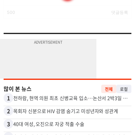
많이 본 뉴스
전체
로컬
1
천하람, 현역 의원 최초 신병교육 입소…논산서 2박3일 생활
2
목회자 신분으로 HIV 감염 숨기고 미성년자와 성관계
3
40대 여성, 오진으로 자궁 적출 수술