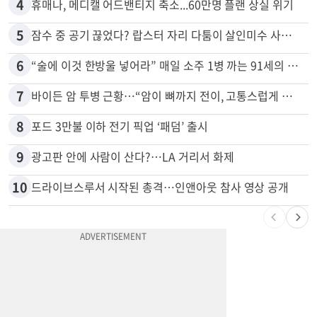
4
휴매나, 메디캘 어드밴티지 축소...60만명 플랜 상실 위기
5
잠수 중 공기 끊었다? 랍스터 자리 다툼이 살인미수 사건으로
6
“술에 이것 한방울 넣어라” 매일 소주 1병 까는 91세의 철칙
7
바이든 암 투병 근황…“암이 뼈까지 전이, 고통스럽게 투병 중”
8
포드 3만불 이하 전기 픽업 ‘패덤’ 출시
9
광고판 안에 사람이 산다?…LA 거리서 화제
10
드라이브스루서 시작된 총격…인앤아웃 참사 영상 공개