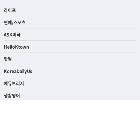
라이프
연예/스포츠
ASK미국
HelloKtown
핫딜
KoreaDailyUs
에듀브리지
생활영어
업소록
의료관광
해피빌리지