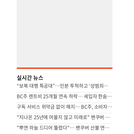
실시간 뉴스
“보복 대행 특공대”…인분 투척하고 ‘성범죄자’ 전단지 뿌린 20대 결국
BC주 렌트비 25개월 연속 하락… 세입자 한숨 돌리나
구독 서비스 위약금 없이 해지… BC주, 소비자 보호 조치 가동
"지나온 25년에 머물지 않고 미래로" 밴쿠버 중앙일보 창간 25주년
"뿌연 하늘 드디어 뚫렸다"… 밴쿠버 산불 연기 걷히며 대기질 회복