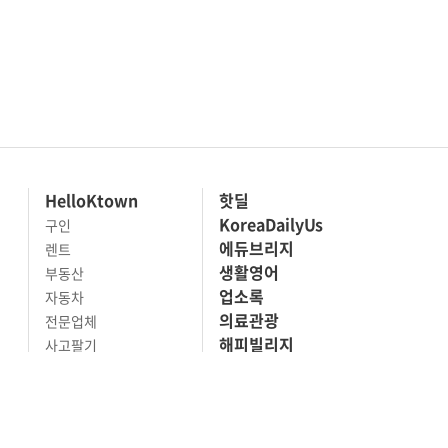
HelloKtown
핫딜
KoreaDailyUs
구인
에듀브리지
렌트
생활영어
부동산
업소록
자동차
의료관광
전문업체
해피빌리지
사고팔기
마켓세일
맛집