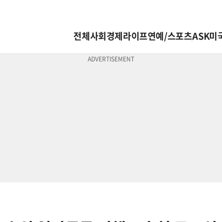
전체
사회
경제
라이프
연예/스포츠
ASK미