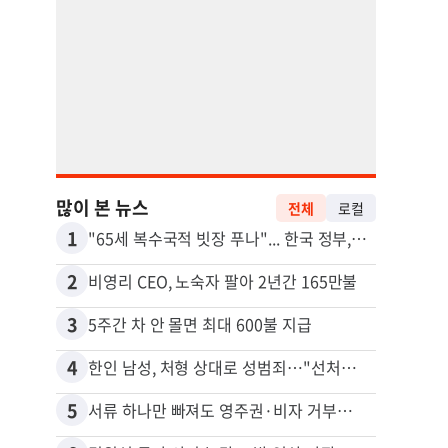
많이 본 뉴스
전체
로컬
1
11
"65세 복수국적 빗장 푸나"... 한국 정부, 연령 완화 전면 추진
2
12
비영리 CEO, 노숙자 팔아 2년간 165만불
3
13
5주간 차 안 몰면 최대 600불 지급
4
14
한인 남성, 처형 상대로 성범죄…"선처해줬더니 배신자 취급"
5
15
서류 하나만 빠져도 영주권·비자 거부…심사관 재량권 대폭 확대