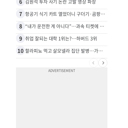
6
16
김원석 투자 사기 논란 고발 영상 파장
7
17
항공기 식기 카트 열었더니 구더기·곰팡이…LAX 기내식 업체 논란
8
18
“내가 운전한 게 아니다”…과속 티켓에 오토파일럿 탓한 운전자
9
19
취업 잘되는 대학 1위는?…하버드 3위
10
20
할라피뇨 먹고 살모넬라 집단 발병…가주 등 27개 주 확산