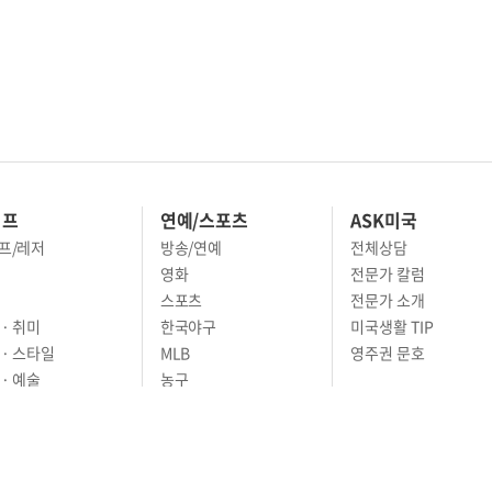
이프
연예/스포츠
ASK미국
프/레저
방송/연예
전체상담
영화
전문가 칼럼
스포츠
전문가 소개
· 취미
한국야구
미국생활 TIP
 · 스타일
MLB
영주권 문호
· 예술
농구
어
풋볼
골프