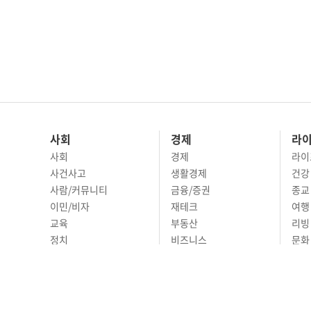
사회
경제
라
사회
경제
라이
사건사고
생활경제
건강
사람/커뮤니티
금융/증권
종교
이민/비자
재테크
여행 
교육
부동산
리빙
정치
비즈니스
문화 
국제
자동차
시니
오피니언