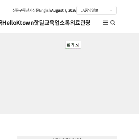
신문구독
전자신문
English
August 7, 2026
국
HelloKtown
핫딜
교육
업소록
의료관광