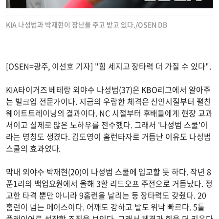
KIA 나성범과 박재현이 장난을 주고 받고 있다./OSEN DB
[OSEN=광주, 이선호 기자] "힘 세지고 장타력 더 가질 수 있다".
KIA타이거즈 베테랑 외야수 나성범(37)은 KBO리그에서 알아주
는 벌크업 전문가이다. 지금의 우람한 체격은 신인시절부터 펼친
웨이트트레이닝의 결과이다. NC 시절부터 후배들에게 현장 교과
서이고 실제로 많은 노하우를 전수했다. 그래서 '나성범 스쿨'이
라는 명칭도 생겼다. 김도영이 홈런타자로 거듭난 이유도 나성범
스쿨의 효과였다.
막내 외야수 박재현(20)이 나성범 스쿨에 입교할 듯 하다. 작년 8
푼1리의 백업요원에서 올해 3할 리드오프 주전으로 거듭났다. 정
교한 타격 뿐만 아니라 9홈런을 날리는 등 장타력도 갖췄다. 20
홈런이 넘는 페이스이다. 어깨도 강하고 발도 워낙 빠르다. 5툴
플레이어로 성장할 조짐을 보인다. 그래서 체격과 힘을 더 키운다