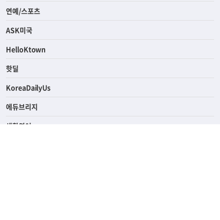
라이프
연예/스포츠
ASK미국
HelloKtown
핫딜
KoreaDailyUs
에듀브리지
생활영어
업소록
의료관광
해피빌리지