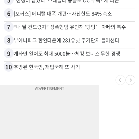
4
'14년째 도피' 한인 간호사 공개 수배…메디케어 사기 유죄
5
“전쟁터 같았다”…테슬라 충돌로 OC 주택 4채 파손
6
[포커스] 메디캘 대폭 개편…자산한도 84% 축소
7
“내 딸 건드렸지” 성폭행범 유인해 ‘탕탕’…아빠의 복수 결말
8
부에나파크 한인타운에 281유닛 주거단지 들어선다
9
계좌만 열어도 최대 5000불…체킹 보너스 무한 경쟁
10
추방된 한국인, 재입국해 또 사기