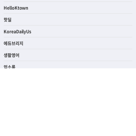
ASK미국
HelloKtown
핫딜
KoreaDailyUs
에듀브리지
생활영어
업소록
의료관광
해피빌리지
ABOUT
ADVERTISING
PRIVACY POLICY
TERMS OF SERVICE
윤리경영
고객센터
News Tips & Corrections
690 Wilshire Place Los Angeles, CA 90005