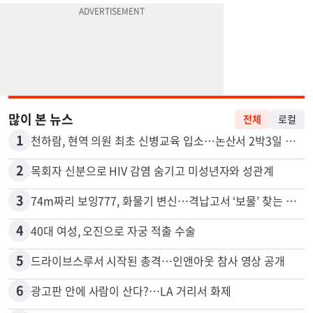
많이 본 뉴스
전체
로컬
1
천하람, 현역 의원 최초 신병교육 입소…논산서 2박3일 생활
2
목회자 신분으로 HIV 감염 숨기고 미성년자와 성관계
3
74m짜리 보잉777, 화물기 변신…격납고서 ‘보물’ 찾는 인천공항
4
40대 여성, 오진으로 자궁 적출 수술
5
드라이브스루서 시작된 총격…인앤아웃 참사 영상 공개