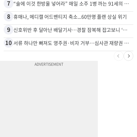
6
광고판 안에 사람이 산다?…LA 거리서 화제
7
“술에 이것 한방울 넣어라” 매일 소주 1병 까는 91세의 철칙
8
휴매나, 메디캘 어드밴티지 축소...60만명 플랜 상실 위기
9
신호위반 후 달아난 배달기사…경찰 잠복해 잡고보니 ‘반전’
10
서류 하나만 빠져도 영주권·비자 거부…심사관 재량권 대폭 확대