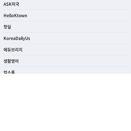
ASK미국
HelloKtown
핫딜
KoreaDailyUs
에듀브리지
생활영어
업소록
의료관광
해피빌리지
ABOUT
ADVERTISING
PRIVACY POLICY
TERMS OF SERVICE
윤리경영
고객센터
News Tips & Corrections
690 Wilshire Place Los Angeles, CA 90005
TEL. (213) 368-2500 FAX. (213) 389-6196