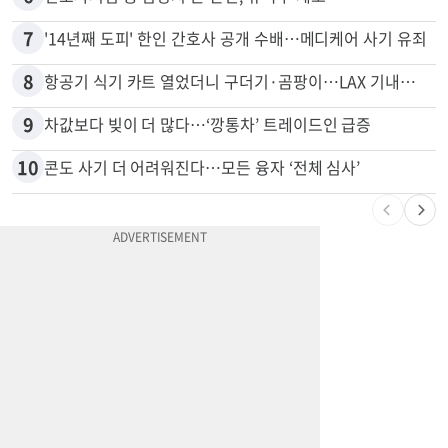
7
'14년째 도피' 한인 간호사 공개 수배…메디케어 사기 유죄
8
항공기 식기 카트 열었더니 구더기·곰팡이…LAX 기내식 업체 논란
9
차값보다 빚이 더 많다…‘깡통차’ 트레이드인 급증
10
콘도 사기 더 어려워진다…모든 융자 ‘전체 심사’