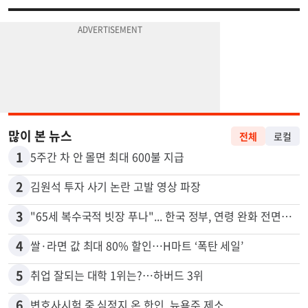
많이 본 뉴스
전체
로컬
1
5주간 차 안 몰면 최대 600불 지급
2
김원석 투자 사기 논란 고발 영상 파장
3
"65세 복수국적 빗장 푸나"... 한국 정부, 연령 완화 전면 추진
4
쌀·라면 값 최대 80% 할인…H마트 ‘폭탄 세일’
5
취업 잘되는 대학 1위는?…하버드 3위
6
변호사시험 중 심정지 온 한인, 뉴욕주 제소