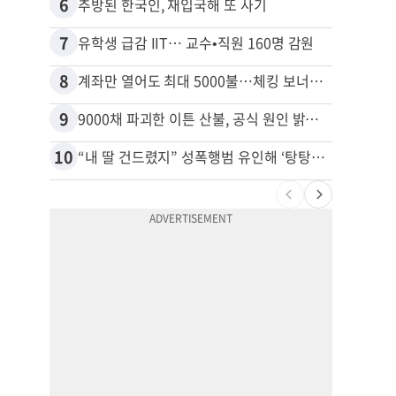
6
16
추방된 한국인, 재입국해 또 사기
7
17
유학생 급감 IIT… 교수•직원 160명 감원
8
18
계좌만 열어도 최대 5000불…체킹 보너스 무한 경쟁
9
19
9000채 파괴한 이튼 산불, 공식 원인 밝혀졌다
10
20
“내 딸 건드렸지” 성폭행범 유인해 ‘탕탕’…아빠의 복수 결말