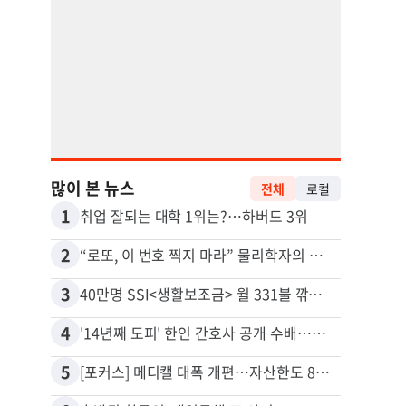
많이 본 뉴스
전체
로컬
1
11
취업 잘되는 대학 1위는?…하버드 3위
2
12
“로또, 이 번호 찍지 마라” 물리학자의 당첨금 높이는 비밀
3
13
40만명 SSI<생활보조금> 월 331불 깎이나
4
14
'14년째 도피' 한인 간호사 공개 수배…메디케어 사기 유죄
5
15
[포커스] 메디캘 대폭 개편…자산한도 84% 축소