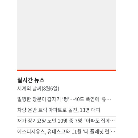
실시간 뉴스
세계의 날씨(8월6일)
멀쩡한 창문이 갑자기 ‘펑’…40도 폭염에 ‘유리 열파(熱波)’ 비상
차량 운반 트럭 아파트로 돌진, 13명 대피
재가 장기요양 노인 10명 중 7명 “아파도 집에 계속 살겠다”
에스디지유스, 유네스코와 11월 ‘더 플래닛 런’ 마라톤 개최