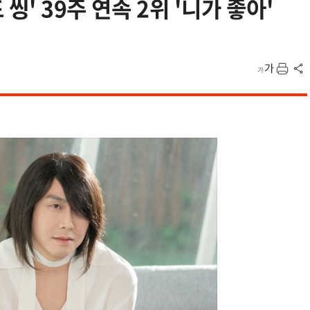
씽' 39주 연속 2위 '니가 좋아'