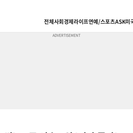
전체
사회
경제
라이프
연예/스포츠
ASK미