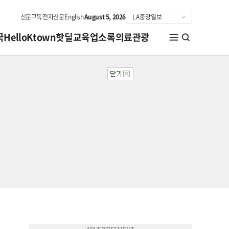
신문구독
전자신문
English
August 5, 2026
국
HelloKtown
핫딜
교육
업소록
의료관광