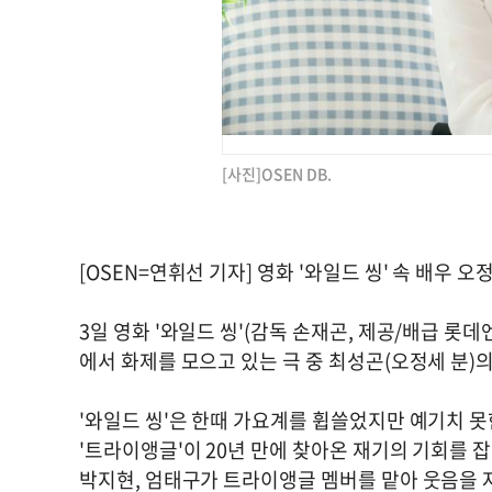
[사진]OSEN DB.
[OSEN=연휘선 기자] 영화 '와일드 씽' 속 배우 
3일 영화 '와일드 씽'(감독 손재곤, 제공/배급 롯
에서 화제를 모으고 있는 극 중 최성곤(오정세 분)
'와일드 씽'은 한때 가요계를 휩쓸었지만 예기치 못
'트라이앵글'이 20년 만에 찾아온 재기의 기회를 
박지현, 엄태구가 트라이앵글 멤버를 맡아 웃음을 