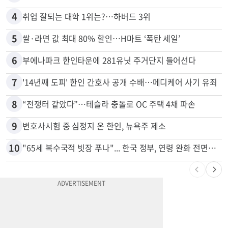
3
5주간 차 안 몰면 최대 600불 지급
4
취업 잘되는 대학 1위는?…하버드 3위
5
쌀·라면 값 최대 80% 할인…H마트 ‘폭탄 세일’
6
부에나파크 한인타운에 281유닛 주거단지 들어선다
7
'14년째 도피' 한인 간호사 공개 수배…메디케어 사기 유죄
8
“전쟁터 같았다”…테슬라 충돌로 OC 주택 4채 파손
9
변호사시험 중 심정지 온 한인, 뉴욕주 제소
10
"65세 복수국적 빗장 푸나"... 한국 정부, 연령 완화 전면 추진