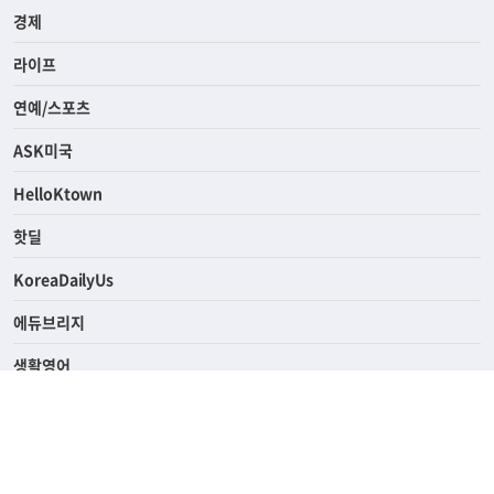
사회
경제
라이프
연예/스포츠
ASK미국
HelloKtown
핫딜
KoreaDailyUs
에듀브리지
생활영어
업소록