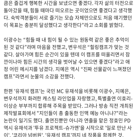
큼은 즐겁게 행복한 시간을 보냈으면 좋겠다. 각자 삶의 터전으로
돌아갔을 때, 힘들 때마다 떠오르는 곳이었으면 좋겠다고 생각했
다. 숙박객분들이 서로 즐기는 모습 자체만으로도 처음 얘기했던
이 목표는 충분히 달성했다고 생각한다”라고 소회를 밝혔다.
이광수는 “힘들 때 내 힘이 될 수 있는 원동력 같은 좋은 추억이
된 것 같다”라며 마음을 전했고, 변우석은 “힐링캠프가 맞는 것
같다. 살아가며 힘든 순간이 있을 텐데 이 캠프를 떠올리면서 잠
깐이나마 힘든 시간의 생각을 벗어날 수 있으면 좋겠다”라고 애
정 어린 메시지를 남겼다. 지예은 역시 “진짜 선물같이 느껴졌던
캠프”라면서 눈물의 소감을 전했다.
한편 '유재석 캠프'는 국민 MC 유재석을 비롯해 이광수, 지예은,
변우석까지 화려한 캐스팅 라인업을 자랑했고, 특별출연 이효리-
이상순 부부까지 합류해 주목을 받았다. 그러나 방송 직전 개최된
제작발표회에서 "지인들이 총 출동한 인맥 예능 아니냐?"라는
논란이 일기도 했다. 출연진뿐만 아니라 연출을 맡은 정효민 PD
역시 유재석과 '투유 프로젝트-슈가맨'을 시작으로 '일로 만난 사
이', '코리아 넘버원', '유재석 캠프'까지 네 작품을 함께한 것.