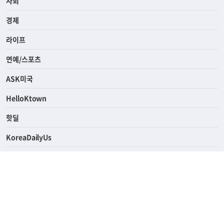
전체
사회
경제
라이프
연예/스포츠
ASK미국
HelloKtown
핫딜
KoreaDailyUs
에듀브리지
생활영어
업소록