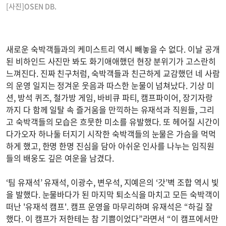
[사진]OSEN DB.
새로운 숙박객들과의 케미스트리 역시 빼놓을 수 없다. 이날 공개
된 비하인드 사진만 봐도 화기애애했던 현장 분위기가 고스란히
느껴진다. 진짜 친구처럼, 숙박객들과 친근하게 교감했던 네 사람
의 운영 일지는 정겨운 웃음과 따스한 눈물이 넘쳐났다. 기상 미
션, 방석 퀴즈, 철가방 게임, 바비큐 파티, 캠프파이어, 장기자랑
까지 다 함께 일탈 속 즐거움을 만끽하는 유재석과 직원들, 그리
고 숙박객들의 모습은 흐뭇한 미소를 유발했다. 또 헤어질 시간이
다가오자 하나둘 터지기 시작한 숙박객들의 눈물은 가슴을 먹먹
하게 했고, 한명 한명 진심을 담아 아쉬운 인사를 나누는 임직원
들의 배웅도 깊은 여운을 남겼다.
‘팀 유재석’ 유재석, 이광수, 변우석, 지예은의 ‘갓’벽 조합 역시 빛
을 발했다. 눈물바다가 된 마지막 퇴소식을 마치고 모든 숙박객이
떠난 '유재석 캠프'. 캠프 운영을 마무리하며 유재석은 “하길 잘
했다. 이 캠프가 저한테는 참 기쁨이었다”라면서 “이 캠프에서만