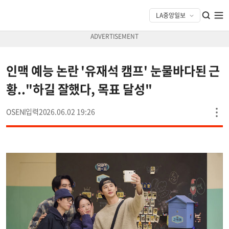
인맥 예능 논란 '유재석 캠프' 눈물바다된 근
황.."하길 잘했다, 목표 달성"
OSEN
2026.06.02 19:26