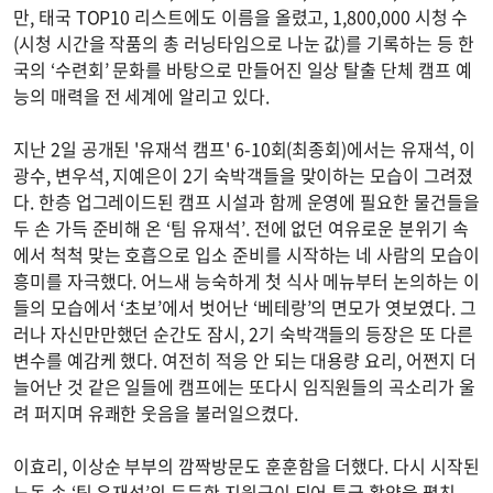
만, 태국 TOP10 리스트에도 이름을 올렸고, 1,800,000 시청 수
(시청 시간을 작품의 총 러닝타임으로 나눈 값)를 기록하는 등 한
국의 ‘수련회’ 문화를 바탕으로 만들어진 일상 탈출 단체 캠프 예
능의 매력을 전 세계에 알리고 있다.
지난 2일 공개된 '유재석 캠프' 6-10회(최종회)에서는 유재석, 이
광수, 변우석, 지예은이 2기 숙박객들을 맞이하는 모습이 그려졌
다. 한층 업그레이드된 캠프 시설과 함께 운영에 필요한 물건들을
두 손 가득 준비해 온 ‘팀 유재석’. 전에 없던 여유로운 분위기 속
에서 척척 맞는 호흡으로 입소 준비를 시작하는 네 사람의 모습이
흥미를 자극했다. 어느새 능숙하게 첫 식사 메뉴부터 논의하는 이
들의 모습에서 ‘초보’에서 벗어난 ‘베테랑’의 면모가 엿보였다. 그
러나 자신만만했던 순간도 잠시, 2기 숙박객들의 등장은 또 다른
변수를 예감케 했다. 여전히 적응 안 되는 대용량 요리, 어쩐지 더
늘어난 것 같은 일들에 캠프에는 또다시 임직원들의 곡소리가 울
려 퍼지며 유쾌한 웃음을 불러일으켰다.
이효리, 이상순 부부의 깜짝방문도 훈훈함을 더했다. 다시 시작된
노동 속 ‘팀 유재석’의 든든한 지원군이 되어 특급 활약을 펼친