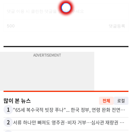
많이 본 뉴스
전체
로컬
1
"65세 복수국적 빗장 푸나"... 한국 정부, 연령 완화 전면 추진