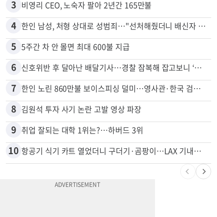
2
서류 하나만 빠져도 영주권·비자 거부…심사관 재량권 대폭 확대
3
비영리 CEO, 노숙자 팔아 2년간 165만불
4
한인 남성, 처형 상대로 성범죄…"선처해줬더니 배신자 취급"
5
5주간 차 안 몰면 최대 600불 지급
6
신호위반 후 달아난 배달기사…경찰 잠복해 잡고보니 ‘반전’
7
한인 노린 860만불 보이스피싱 덜미…영사관·한국 검찰 사칭
8
김원석 투자 사기 논란 고발 영상 파장
9
취업 잘되는 대학 1위는?…하버드 3위
10
항공기 식기 카트 열었더니 구더기·곰팡이…LAX 기내식 업체 논란