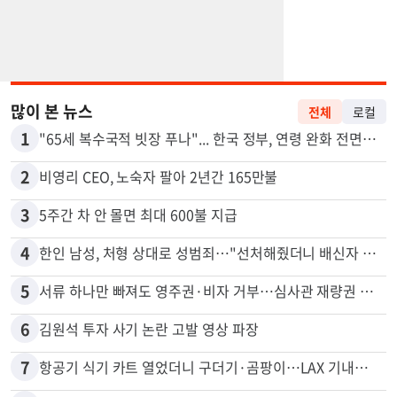
많이 본 뉴스
전체
로컬
1
"65세 복수국적 빗장 푸나"... 한국 정부, 연령 완화 전면 추진
2
비영리 CEO, 노숙자 팔아 2년간 165만불
3
5주간 차 안 몰면 최대 600불 지급
4
한인 남성, 처형 상대로 성범죄…"선처해줬더니 배신자 취급"
5
서류 하나만 빠져도 영주권·비자 거부…심사관 재량권 대폭 확대
6
김원석 투자 사기 논란 고발 영상 파장