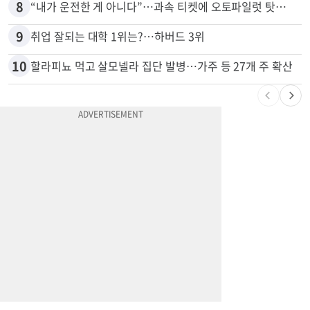
7
항공기 식기 카트 열었더니 구더기·곰팡이…LAX 기내식 업체 논란
8
“내가 운전한 게 아니다”…과속 티켓에 오토파일럿 탓한 운전자
9
취업 잘되는 대학 1위는?…하버드 3위
10
할라피뇨 먹고 살모넬라 집단 발병…가주 등 27개 주 확산