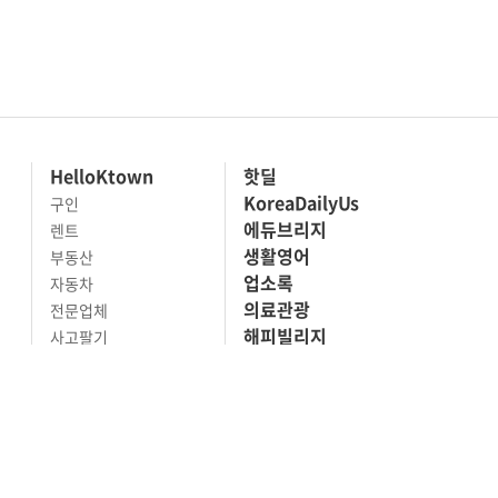
HelloKtown
핫딜
KoreaDailyUs
구인
에듀브리지
렌트
생활영어
부동산
업소록
자동차
의료관광
전문업체
해피빌리지
사고팔기
마켓세일
맛집