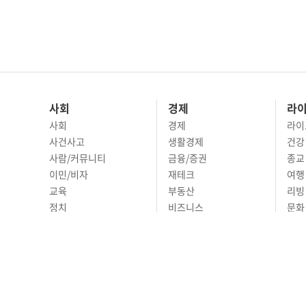
사회
경제
라
사회
경제
라이
사건사고
생활경제
건강
사람/커뮤니티
금융/증권
종교
이민/비자
재테크
여행 
교육
부동산
리빙
정치
비즈니스
문화 
국제
자동차
시니
오피니언