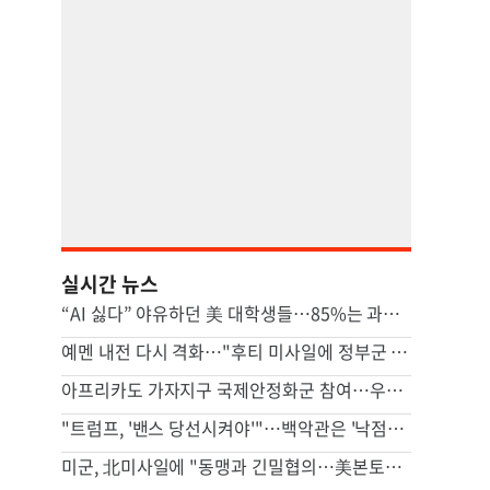
실시간 뉴스
“AI 싫다” 야유하던 美 대학생들…85%는 과제에 AI 썼다
예멘 내전 다시 격화…"후티 미사일에 정부군 최소 38명 사망"(종합)
아프리카도 가자지구 국제안정화군 참여…우간다, 파병 승인
"트럼프, '밴스 당선시켜야'"…백악관은 '낙점설' 설왕설래
미군, 北미사일에 "동맹과 긴밀협의…美본토·동맹 방어 전념"