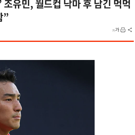
 조유민, 월드컵 낙마 후 남긴 먹먹
함”