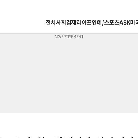
전체
사회
경제
라이프
연예/스포츠
ASK미