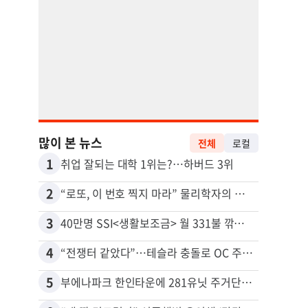
많이 본 뉴스
전체
로컬
1
11
취업 잘되는 대학 1위는?…하버드 3위
2
12
“로또, 이 번호 찍지 마라” 물리학자의 당첨금 높이는 비밀
3
13
40만명 SSI<생활보조금> 월 331불 깎이나
4
14
“전쟁터 같았다”…테슬라 충돌로 OC 주택 4채 파손
5
15
부에나파크 한인타운에 281유닛 주거단지 들어선다