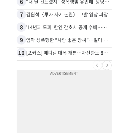
6
16
“내 딸 건드렸지” 성폭행범 유인해 ‘탕탕’…아빠의 복수 결말
추방된
7
17
김원석〈투자 사기 논란〉 고발 영상 파장
유학생
8
18
'14년째 도피' 한인 간호사 공개 수배…메디케어 사기 유죄
9
19
엄마 성폭행한 “사람 좋은 장씨”…얼마 뒤 딸 배도 불러왔다
5주간
10
20
[포커스] 메디캘 대폭 개편…자산한도 84% 축소