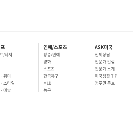
이프
연예/스포츠
ASK미국
프/레저
방송/연예
전체상담
영화
전문가 칼럼
스포츠
전문가 소개
· 취미
한국야구
미국생활 TIP
 · 스타일
MLB
영주권 문호
· 예술
농구
어
풋볼
골프
축구