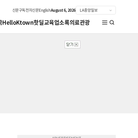
신문구독
전자신문
English
August 6, 2026
국
HelloKtown
핫딜
교육
업소록
의료관광