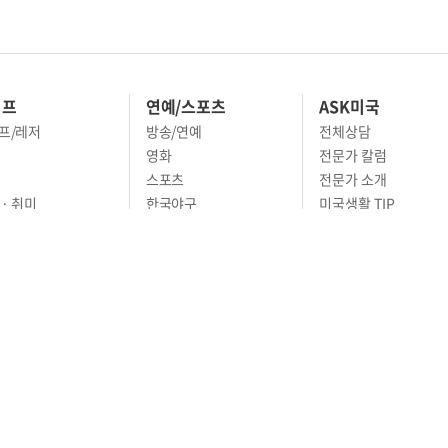
이프
연예/스포츠
ASK미국
프/레저
방송/연예
전체상담
영화
전문가 칼럼
스포츠
전문가 소개
· 취미
한국야구
미국생활 TIP
 · 스타일
MLB
영주권 문호
· 예술
농구
어
풋볼
골프
축구
RIVACY POLICY
TERMS OF SERVICE
윤리경영
고객센터
News Tips & Corrections
os Angeles, CA 90005
TEL. (213) 368-2500 FAX. (213) 389-6196