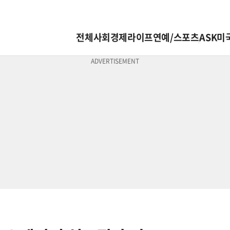
전체
사회
경제
라이프
연예/스포츠
ASK미