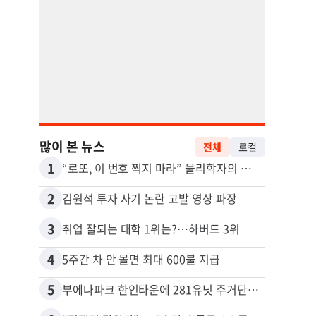
많이 본 뉴스
전체
로컬
1
11
“로또, 이 번호 찍지 마라” 물리학자의 당첨금 높이는 비밀
2
12
김원석 투자 사기 논란 고발 영상 파장
3
13
취업 잘되는 대학 1위는?…하버드 3위
4
14
5주간 차 안 몰면 최대 600불 지급
5
15
부에나파크 한인타운에 281유닛 주거단지 들어선다