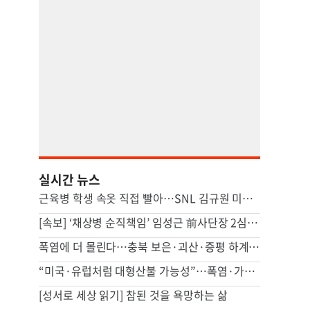
실시간 뉴스
근육병 학생 속옷 직접 빨아…SNL 김규원 미담 화제
[속보] ‘채상병 순직책임’ 임성근 前사단장 2심도 징역 3년
폭염에 더 몰린다…충북 보은·괴산·증평 하계훈련 선수단 북적
“미국·유럽처럼 대형산불 가능성”…폭염·가뭄에 산불까지 비상
[성서로 세상 읽기] 참된 것을 욕망하는 삶