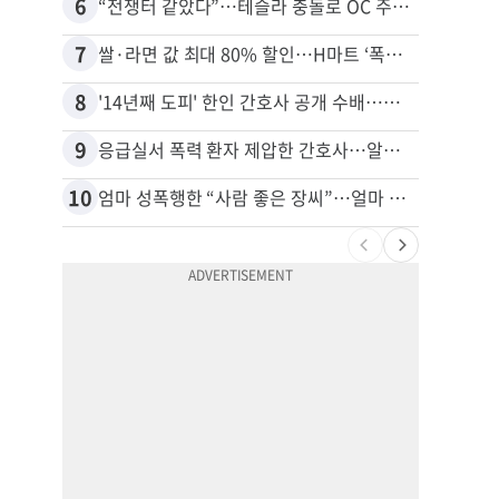
6
16
“전쟁터 같았다”…테슬라 충돌로 OC 주택 4채 파손
7
17
쌀·라면 값 최대 80% 할인…H마트 ‘폭탄 세일’
8
18
'14년째 도피' 한인 간호사 공개 수배…메디케어 사기 유죄
9
19
응급실서 폭력 환자 제압한 간호사…알고 보니
10
20
엄마 성폭행한 “사람 좋은 장씨”…얼마 뒤 딸 배도 불러왔다