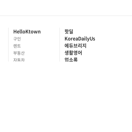
HelloKtown
핫딜
KoreaDailyUs
구인
에듀브리지
렌트
생활영어
부동산
업소록
자동차
의료관광
전문업체
해피빌리지
사고팔기
마켓세일
맛집