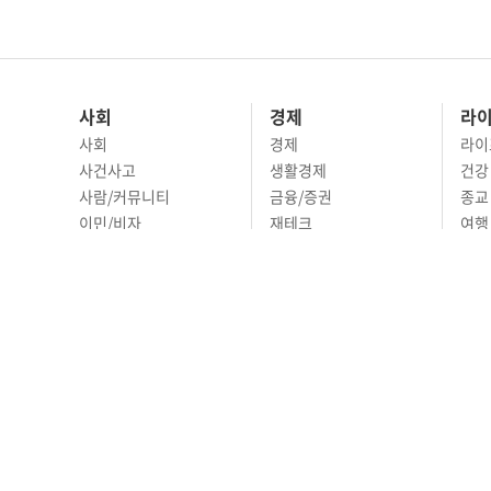
사회
경제
라
사회
경제
라이
사건사고
생활경제
건강
사람/커뮤니티
금융/증권
종교
이민/비자
재테크
여행 
교육
부동산
리빙
정치
비즈니스
문화 
국제
자동차
시니
오피니언
ABOUT
ADVERTISING
P
690 Wilshire Place L