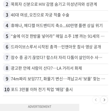
1
천하람, 현역 의원 최초 신병교육 입소…논산서 2박3일 생활
2
목회자 신분으로 HIV 감염 숨기고 미성년자와 성관계
3
40대 여성, 오진으로 자궁 적출 수술
4
휴매나, 메디캘 어드밴티지 축소...60만명 플랜 상실 위기
5
“술에 이것 한방울 넣어라” 매일 소주 1병 까는 91세의 철칙
6
드라이브스루서 시작된 총격…인앤아웃 참사 영상 공개
7
잠수 중 공기 끊었다? 랍스터 자리 다툼이 살인미수 사건으로
8
광고판 안에 사람이 산다?…LA 거리서 화제
9
74m짜리 보잉777, 화물기 변신…격납고서 ‘보물’ 찾는 인천공항
10
포드 3만불 이하 전기 픽업 ‘패덤’ 출시