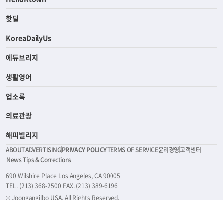
라이프
연예/스포츠
ASK미국
HelloKtown
핫딜
KoreaDailyUs
에듀브리지
생활영어
업소록
의료관광
해피빌리지