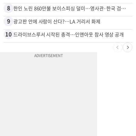
4
한인 남성, 처형 상대로 성범죄…"선처해줬더니 배신자 취급"
5
비영리 CEO, 노숙자 팔아 2년간 165만불
6
5주간 차 안 몰면 최대 600불 지급
7
변호사시험 중 심정지 온 한인, 뉴욕주 제소
8
한인 노린 860만불 보이스피싱 덜미…영사관·한국 검찰 사칭
9
광고판 안에 사람이 산다?…LA 거리서 화제
10
드라이브스루서 시작된 총격…인앤아웃 참사 영상 공개