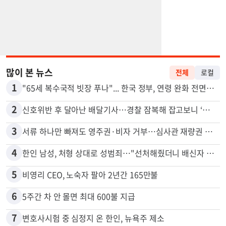
많이 본 뉴스
전체
로컬
1
"65세 복수국적 빗장 푸나"... 한국 정부, 연령 완화 전면 추진
2
신호위반 후 달아난 배달기사…경찰 잠복해 잡고보니 ‘반전’
3
서류 하나만 빠져도 영주권·비자 거부…심사관 재량권 대폭 확대