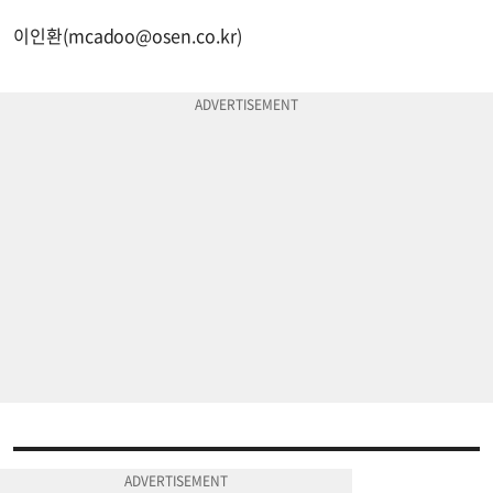
이인환(
mcadoo@osen.co.kr
)