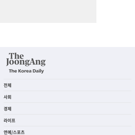
전체
사회
경제