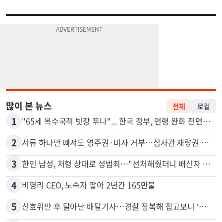
많이 본 뉴스
전체
로컬
1
"65세 복수국적 빗장 푸나"... 한국 정부, 연령 완화 전면 추진
2
서류 하나만 빠져도 영주권·비자 거부…심사관 재량권 대폭 확대
3
한인 남성, 처형 상대로 성범죄…"선처해줬더니 배신자 취급"
4
비영리 CEO, 노숙자 팔아 2년간 165만불