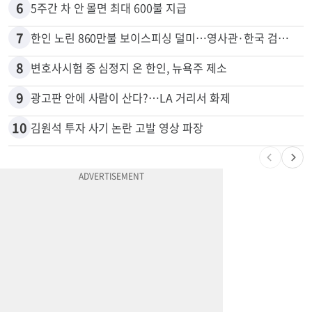
5
신호위반 후 달아난 배달기사…경찰 잠복해 잡고보니 ‘반전’
6
5주간 차 안 몰면 최대 600불 지급
7
한인 노린 860만불 보이스피싱 덜미…영사관·한국 검찰 사칭
8
변호사시험 중 심정지 온 한인, 뉴욕주 제소
9
광고판 안에 사람이 산다?…LA 거리서 화제
10
김원석 투자 사기 논란 고발 영상 파장