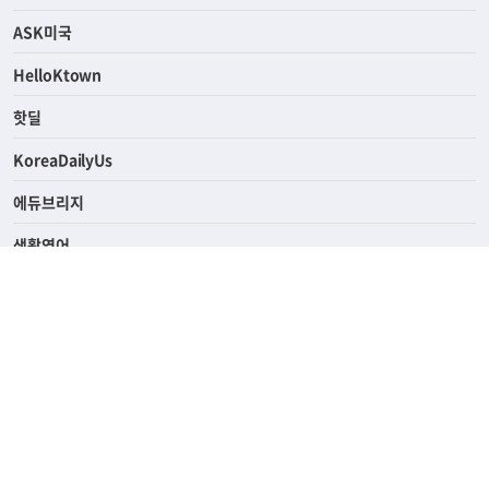
라이프
연예/스포츠
ASK미국
HelloKtown
핫딜
KoreaDailyUs
에듀브리지
생활영어
업소록
의료관광
해피빌리지
ABOUT
ADVERTISING
PRIVACY POLICY
TERMS OF SERVICE
윤리경영
고객센터
News Tips & Corrections