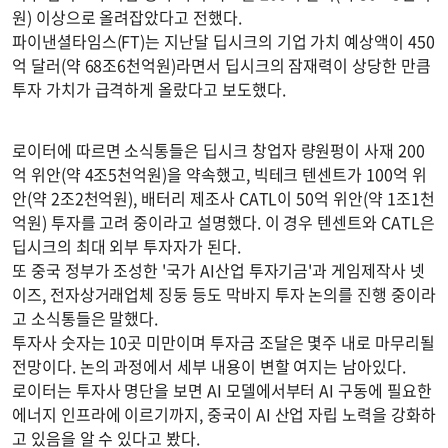
원) 이상으로 올려잡았다고 전했다.
파이낸셜타임스(FT)는 지난달 딥시크의 기업 가치 예상액이 450
억 달러(약 68조6천억원)라면서 딥시크의 잠재력이 상당한 만큼
투자 가치가 급격하게 올랐다고 보도했다.
로이터에 따르면 소식통들은 딥시크 창업자 량원펑이 사재 200
억 위안(약 4조5천억원)을 약속했고, 빅테크 텐센트가 100억 위
안(약 2조2천억원), 배터리 제조사 CATL이 50억 위안(약 1조1천
억원) 투자를 고려 중이라고 설명했다. 이 경우 텐센트와 CATL은
딥시크의 최대 외부 투자자가 된다.
또 중국 정부가 조성한 '국가 AI산업 투자기금'과 게임제작사 넷
이즈, 전자상거래업체 징둥 등도 막바지 투자 논의를 진행 중이라
고 소식통들은 말했다.
투자사 숫자는 10곳 미만이며 투자금 조달은 몇주 내로 마무리될
전망이다. 논의 과정에서 세부 내용이 변할 여지는 남아있다.
로이터는 투자사 명단을 보면 AI 모델에서부터 AI 구동에 필요한
에너지 인프라에 이르기까지, 중국이 AI 산업 자립 노력을 강화하
고 있음을 알 수 있다고 봤다.