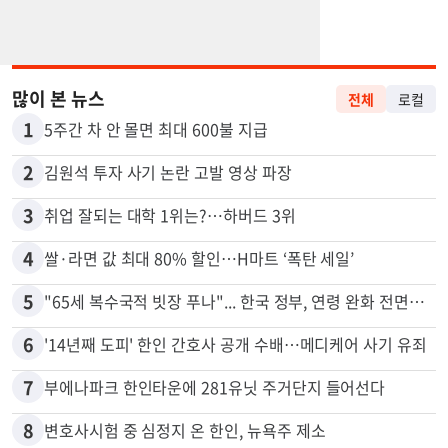
많이 본 뉴스
전체
로컬
1
5주간 차 안 몰면 최대 600불 지급
2
김원석 투자 사기 논란 고발 영상 파장
3
취업 잘되는 대학 1위는?…하버드 3위
4
쌀·라면 값 최대 80% 할인…H마트 ‘폭탄 세일’
5
"65세 복수국적 빗장 푸나"... 한국 정부, 연령 완화 전면 추진
6
'14년째 도피' 한인 간호사 공개 수배…메디케어 사기 유죄
7
부에나파크 한인타운에 281유닛 주거단지 들어선다
8
변호사시험 중 심정지 온 한인, 뉴욕주 제소