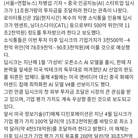
(서울=연합뉴스) 차병섭 기자 = 중국 인공지능(AI) 스타트업 딥시
크가 11조원가량의 투자금을 조달하려 한다는 관측이 나왔다.
로이터통신은 3일(현지시간) 복수의 익명 소식통을 인용해 딥시
크가 텐센트, 닝더스다이(CATL) 등으로부터 500억 위안(약 11
조2천억원) 정도를 투자받으려 한다고 보도했다.
소식통들은 이번 투자 이후 딥시크의 기업가치가 3천500억∼4
천억 위안(약 78조9천억∼90조3천억원)에 이를 것으로 예상했
다.
딥시크는 지난해 1월 '가성비' 오픈소스 AI 모델을 출시, 한때 자
본력을 앞세운 미국 빅테크의 독무대로 여겨졌던 AI 산업의 판도
를 뒤흔든 업체다. 올해 4월에는 미국 엔비디아 대신 중국 화웨이
어센드 칩에 최적화한 AI 모델 V4를 선보이기도 했다.
그런 만큼 딥시크의 첫 외부 투자금 조달은 시장의 큰 관심을 받
고 있으며, 기업 평가 가치도 계속 우상향 중인 것으로 보도되고
있다.
앞서 미국 정보기술(IT)매체 디인포메이션은 지난 4월 딥시크가
기업 평가 가치 100억 달러(약 15조2천억원)를 바탕으로 최소 3
억 달러(약 4천578억원)를 조달하려 한다고 밝혔다. 이 매체는
이후 딥시크가 기업 평가 가치 목표를 200억 달러(약 30조5천억