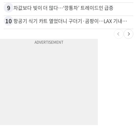
9
차값보다 빚이 더 많다…‘깡통차’ 트레이드인 급증
10
항공기 식기 카트 열었더니 구더기·곰팡이…LAX 기내식 업체 논란