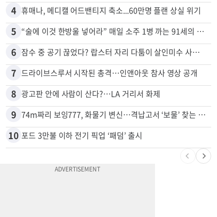
3
40대 여성, 오진으로 자궁 적출 수술
4
휴매나, 메디캘 어드밴티지 축소...60만명 플랜 상실 위기
5
“술에 이것 한방울 넣어라” 매일 소주 1병 까는 91세의 철칙
6
잠수 중 공기 끊었다? 랍스터 자리 다툼이 살인미수 사건으로
7
드라이브스루서 시작된 총격…인앤아웃 참사 영상 공개
8
광고판 안에 사람이 산다?…LA 거리서 화제
9
74m짜리 보잉777, 화물기 변신…격납고서 ‘보물’ 찾는 인천공항
10
포드 3만불 이하 전기 픽업 ‘패덤’ 출시