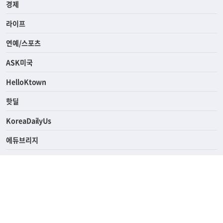
사회
경제
라이프
연예/스포츠
ASK미국
HelloKtown
핫딜
KoreaDailyUs
에듀브리지
생활영어
업소록
의료관광