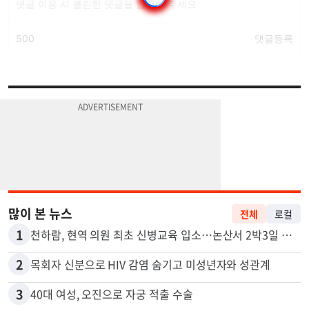
많이 본 뉴스
전체
로컬
1
천하람, 현역 의원 최초 신병교육 입소…논산서 2박3일 생활
2
목회자 신분으로 HIV 감염 숨기고 미성년자와 성관계