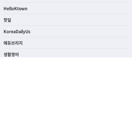
ASK미국
HelloKtown
핫딜
KoreaDailyUs
에듀브리지
생활영어
업소록
의료관광
해피빌리지
ABOUT
ADVERTISING
PRIVACY POLICY
TERMS OF SERVICE
윤리경영
고객센터
News Tips & Corrections
690 Wilshire Place Los Angeles, CA 90005