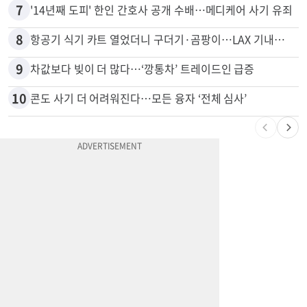
6
변호사시험 중 심정지 온 한인, 뉴욕주 제소
7
'14년째 도피' 한인 간호사 공개 수배…메디케어 사기 유죄
8
항공기 식기 카트 열었더니 구더기·곰팡이…LAX 기내식 업체 논란
9
차값보다 빚이 더 많다…‘깡통차’ 트레이드인 급증
10
콘도 사기 더 어려워진다…모든 융자 ‘전체 심사’