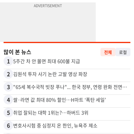
많이 본 뉴스
전체
로컬
1
5주간 차 안 몰면 최대 600불 지급
2
김원석 투자 사기 논란 고발 영상 파장
3
"65세 복수국적 빗장 푸나"... 한국 정부, 연령 완화 전면 추진
4
쌀·라면 값 최대 80% 할인…H마트 ‘폭탄 세일’
5
취업 잘되는 대학 1위는?…하버드 3위