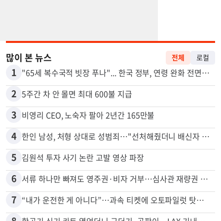
많이 본 뉴스
전체
로컬
1
"65세 복수국적 빗장 푸나"... 한국 정부, 연령 완화 전면 추진
2
5주간 차 안 몰면 최대 600불 지급
3
비영리 CEO, 노숙자 팔아 2년간 165만불
4
한인 남성, 처형 상대로 성범죄…"선처해줬더니 배신자 취급"
5
김원석 투자 사기 논란 고발 영상 파장
6
서류 하나만 빠져도 영주권·비자 거부…심사관 재량권 대폭 확대
7
“내가 운전한 게 아니다”…과속 티켓에 오토파일럿 탓한 운전자
8
항공기 식기 카트 열었더니 구더기·곰팡이…LAX 기내식 업체 논란