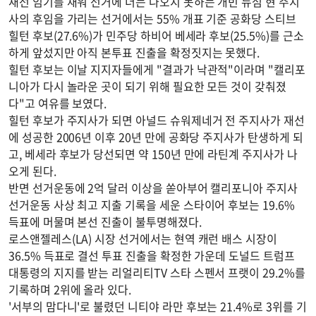
재선 임기를 채워 선거에 더는 나오지 못하는 개빈 뉴섬 현 주지
사의 후임을 가리는 선거에서는 55% 개표 기준 공화당 스티브
힐턴 후보(27.6%)가 민주당 하비어 베세라 후보(25.5%)를 근소
하게 앞섰지만 아직 본투표 진출을 확정짓지는 못했다.
힐턴 후보는 이날 지지자들에게 "결과가 낙관적"이라며 "캘리포
니아가 다시 놀라운 곳이 되기 위해 필요한 모든 것이 갖춰졌
다"고 여유를 보였다.
힐턴 후보가 주지사가 되면 아널드 슈워제네거 전 주지사가 재선
에 성공한 2006년 이후 20년 만에 공화당 주지사가 탄생하게 되
고, 베세라 후보가 당선되면 약 150년 만에 라틴계 주지사가 나
오게 된다.
반면 선거운동에 2억 달러 이상을 쏟아부어 캘리포니아 주지사
선거운동 사상 최고 지출 기록을 세운 스타이어 후보는 19.6%
득표에 머물며 본선 진출이 불투명해졌다.
로스앤젤레스(LA) 시장 선거에서는 현역 캐런 배스 시장이
36.5% 득표로 결선 투표 진출을 확정한 가운데 도널드 트럼프
대통령의 지지를 받는 리얼리티TV 스타 스펜서 프랫이 29.2%를
기록하며 2위에 올라 있다.
'서부의 맘다니'로 불렸던 니티야 라만 후보는 21.4%로 3위를 기