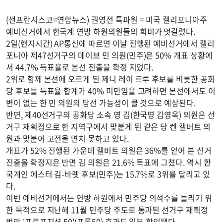
(샌프란시스코=연합뉴스) 권영전 특파원 = 미국 캘리포니아주
예비선거에서 한국계 연방 하원의원들의 희비가 엇갈렸다.
2일(현지시간) AP통신에 따르면 이날 진행된 예비선거에서 캘리
포니아 제47선거구의 데이브 민 의원(민주)은 50% 개표 상황에
서 44.7% 득표율로 본선 진출을 확정 지었다.
2위로 함께 본선에 오르게 된 제니 레이 르루 후보를 비롯한 공화
당 후보들 득표율 합계가 40% 미만임을 고려하면 본선에서도 이
변이 없는 한 민 의원의 당선 가능성이 클 것으로 예상된다.
반면, 제40선거구의 공화당 소속 영 김(한국명 김영옥) 의원은 선
거구 재획정으로 한 지역구에서 맞붙게 된 같은 당 켄 캘버트 의
원과 맞붙어 고전을 면치 못하고 있다.
개표가 52% 진행된 가운데 캘버트 의원은 36%를 얻어 본 선거
진출을 확정지은 반면 김 의원은 21.6% 득표에 그쳤다. 역시 한
국계인 에스터 김-바렛 후보(민주)는 15.7%로 3위를 달리고 있
다.
이번 예비선거에서는 연방 하원에서 민주당 의석수를 늘리기 위
한 목적으로 지난해 11월 민주당 주도로 통과된 선거구 재획정
법안 '프로포지션 50'(프롭50) 효과도 일부 확인됐다.