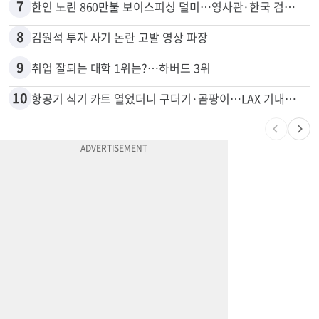
6
신호위반 후 달아난 배달기사…경찰 잠복해 잡고보니 ‘반전’
7
한인 노린 860만불 보이스피싱 덜미…영사관·한국 검찰 사칭
8
김원석 투자 사기 논란 고발 영상 파장
9
취업 잘되는 대학 1위는?…하버드 3위
10
항공기 식기 카트 열었더니 구더기·곰팡이…LAX 기내식 업체 논란