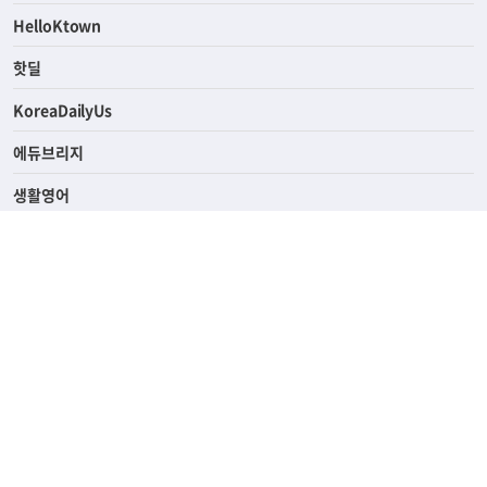
ASK미국
HelloKtown
핫딜
KoreaDailyUs
에듀브리지
생활영어
업소록
의료관광
해피빌리지
ABOUT
ADVERTISING
PRIVACY POLICY
TERMS OF SERVICE
윤리경영
고객센터
News Tips & Corrections
690 Wilshire Place Los Angeles, CA 90005
TEL. (213) 368-2500 FAX. (213) 389-6196