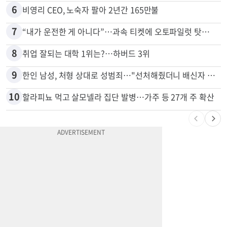
5
변호사시험 중 심정지 온 한인, 뉴욕주 제소
6
비영리 CEO, 노숙자 팔아 2년간 165만불
7
“내가 운전한 게 아니다”…과속 티켓에 오토파일럿 탓한 운전자
8
취업 잘되는 대학 1위는?…하버드 3위
9
한인 남성, 처형 상대로 성범죄…"선처해줬더니 배신자 취급"
10
할라피뇨 먹고 살모넬라 집단 발병…가주 등 27개 주 확산