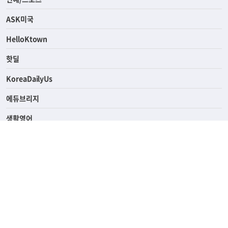
라이프
연예/스포츠
ASK미국
HelloKtown
핫딜
KoreaDailyUs
에듀브리지
생활영어
업소록
의료관광
해피빌리지
ABOUT
ADVERTISING
PRIVACY POLICY
TERMS OF SERVICE
윤리경영
고객센터
News Tips & Corrections