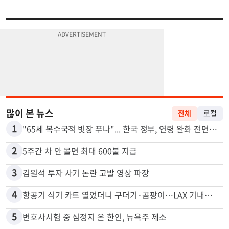
많이 본 뉴스
전체
로컬
1
"65세 복수국적 빗장 푸나"... 한국 정부, 연령 완화 전면 추진
2
5주간 차 안 몰면 최대 600불 지급
3
김원석 투자 사기 논란 고발 영상 파장
4
항공기 식기 카트 열었더니 구더기·곰팡이…LAX 기내식 업체 논란