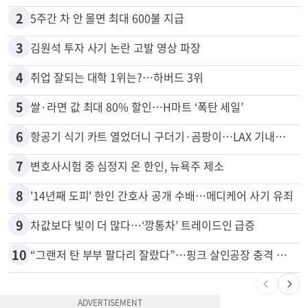
많이 본 뉴스
전체
로컬
1
"65세 복수국적 빗장 푸나"... 한국 정부, 연령 완화 전면 추진
2
5주간 차 안 몰면 최대 600불 지급
3
김원석 투자 사기 논란 고발 영상 파장
4
취업 잘되는 대학 1위는?…하버드 3위
5
쌀·라면 값 최대 80% 할인…H마트 ‘폭탄 세일’
6
항공기 식기 카트 열었더니 구더기·곰팡이…LAX 기내식 업체 논란
7
변호사시험 중 심정지 온 한인, 뉴욕주 제소
8
'14년째 도피' 한인 간호사 공개 수배…메디케어 사기 유죄
9
차값보다 빚이 더 많다…‘깡통차’ 트레이드인 급증
10
“그랜저 탄 부부 팔다리 잘랐다”…핑크 살인공장 충격 실체