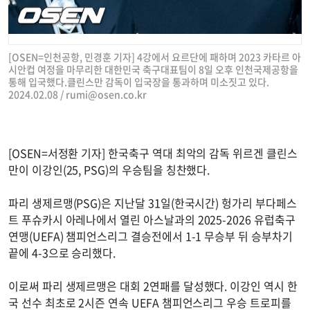
[OSEN=인천공항, 민경훈 기자] 4강에서 요르단에 패하며 2023 카타르 아
시안컵 여정을 마무리한 대한민국 축구대표팀이 8일 오후 인천국제공항을
통해 입국했다.클린스만 감독이 입국장을 통과하며 미소짓고 있다.
2024.02.08 /
rumi@osen.co.kr
[OSEN=서정환 기자] 한국축구 역대 최악의 감독 위르겐 클린스
만이 이강인(25, PSG)의 우승팀을 칭찬했다.
파리 생제르맹(PSG)은 지난달 31일(한국시간) 헝가리 부다페스
트 푸슈카시 아레나에서 열린 아스날과의 2025-2026 유럽축구
연맹(UEFA) 챔피언스리그 결승전에서 1-1 무승부 뒤 승부차기
끝에 4-3으로 승리했다.
이로써 파리 생제르맹은 대회 2연패를 달성했다. 이강인 역시 한
국 선수 최초로 2시즌 연속 UEFA 챔피언스리그 우승 트로피를