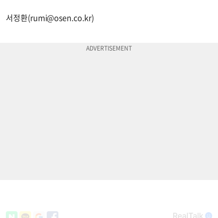
서정환(
rumi@osen.co.kr
)