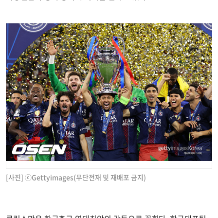
[사진] ⓒGettyimages(무단전재 및 재배포 금지)