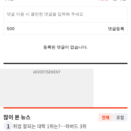
많이 본 뉴스
전체
로컬
1
취업 잘되는 대학 1위는?…하버드 3위