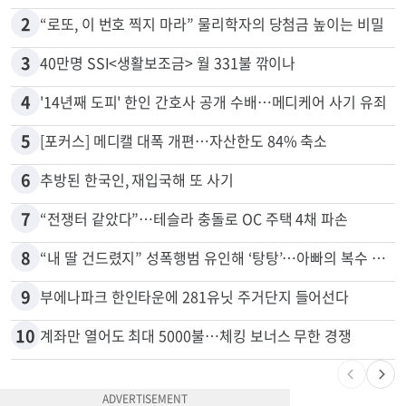
2
“로또, 이 번호 찍지 마라” 물리학자의 당첨금 높이는 비밀
3
40만명 SSI<생활보조금> 월 331불 깎이나
4
'14년째 도피' 한인 간호사 공개 수배…메디케어 사기 유죄
5
[포커스] 메디캘 대폭 개편…자산한도 84% 축소
6
추방된 한국인, 재입국해 또 사기
7
“전쟁터 같았다”…테슬라 충돌로 OC 주택 4채 파손
8
“내 딸 건드렸지” 성폭행범 유인해 ‘탕탕’…아빠의 복수 결말
9
부에나파크 한인타운에 281유닛 주거단지 들어선다
10
계좌만 열어도 최대 5000불…체킹 보너스 무한 경쟁