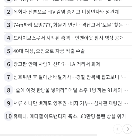
많이 본 뉴스
전체
로컬
1
천하람, 현역 의원 최초 신병교육 입소…논산서 2박3일 생활
2
목회자 신분으로 HIV 감염 숨기고 미성년자와 성관계
3
74m짜리 보잉777, 화물기 변신…격납고서 ‘보물’ 찾는 인천공항
4
드라이브스루서 시작된 총격…인앤아웃 참사 영상 공개
5
40대 여성, 오진으로 자궁 적출 수술
6
광고판 안에 사람이 산다?…LA 거리서 화제
7
신호위반 후 달아난 배달기사…경찰 잠복해 잡고보니 ‘반전’
8
“술에 이것 한방울 넣어라” 매일 소주 1병 까는 91세의 철칙
9
서류 하나만 빠져도 영주권·비자 거부…심사관 재량권 대폭 확대
10
휴매나, 메디캘 어드밴티지 축소...60만명 플랜 상실 위기