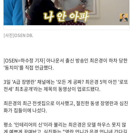
[사진]OSEN DB.
[OSEN=하수정 기자] 아나운서 출신 방송인 최은경이 하차 당한
'동치미'를 직접 언급했다.
3일 'A급 장영란' 채널에는 '모든 게 공짜? 최은경 5억 아낀 '로또
전세' 최초공개'라는 제목의 동영상이 업로드됐다.
최은경의 최근 전셋집으로 이사했고, 절친한 동생 장영란과 심진
화가 집들이에 나섰다.
평소 '인테리어의 신'이라 불리는 최은경은 모델 하우스 못지 않
게 예쁘게 꾸며놨고, 심진화는 "영란 언니가 은경 언니네 간다길