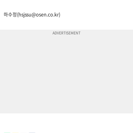
하수정(
hsjssu@osen.co.kr
)