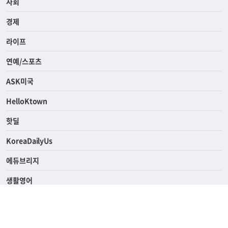
전체
사회
경제
라이프
연예/스포츠
ASK미국
HelloKtown
핫딜
KoreaDailyUs
에듀브리지
생활영어
업소록