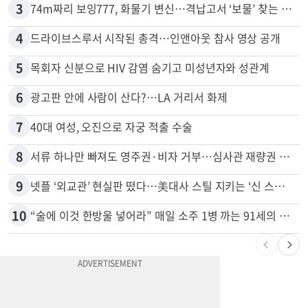
2
신호위반 후 달아난 배달기사…경찰 잠복해 잡고보니 ‘반전’
3
74m짜리 보잉777, 화물기 변신…격납고서 ‘보물’ 찾는 인천공항
4
드라이브스루서 시작된 총격…인앤아웃 참사 영상 공개
5
목회자 신분으로 HIV 감염 숨기고 미성년자와 성관계
6
광고판 안에 사람이 산다?…LA 거리서 화제
7
40대 여성, 오진으로 자궁 적출 수술
8
서류 하나만 빠져도 영주권·비자 거부…심사관 재량권 대폭 확대
9
넷플 ‘외교관’ 현실판 떴다…美대사 스틸 지키는 ‘신 스틸러’
10
“술에 이것 한방울 넣어라” 매일 소주 1병 까는 91세의 철칙