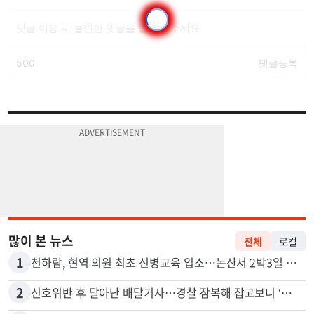
많이 본 뉴스
전체
로컬
1
천하람, 현역 의원 최초 신병교육 입소…논산서 2박3일 생활