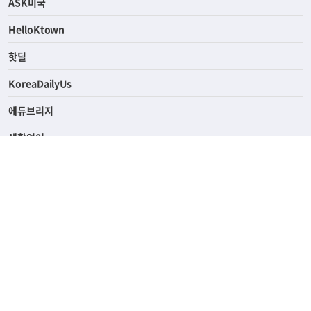
연예/스포츠
ASK미국
HelloKtown
핫딜
KoreaDailyUs
에듀브리지
생활영어
업소록
의료관광
해피빌리지
ABOUT
ADVERTISING
PRIVACY POLICY
TERMS OF SERVICE
윤리경영
고객센터
News Tips & Corrections
690 Wilshire Place Los Angeles, CA 90005