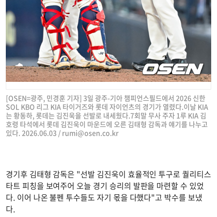
[OSEN=광주, 민경훈 기자] 3일 광주-기아 챔피언스필드에서 2026 신한
SOL KBO 리그 KIA 타이거즈와 롯데 자이언츠의 경기가 열렸다.이날 KIA
는 황동하, 롯데는 김진욱을 선발로 내세웠다.7회말 무사 주자 1루 KIA 김
호령 타석에서 롯데 김진욱이 마운드에 오른 김태형 감독과 얘기를 나누고
있다. 2026.06.03 /
rumi@osen.co.kr
경기후 김태형 감독은 "선발 김진욱이 효율적인 투구로 퀄리티스
타트 피칭을 보여주어 오늘 경기 승리의 발판을 마련할 수 있었
다. 이어 나온 불펜 투수들도 자기 몫을 다했다"고 박수를 보냈
다.