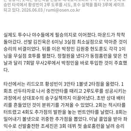
승민 타석에서 황성빈이 2루 도루를 시도, 포수 실책을 틈타 3루에 세이프
되고 있다. 2026.06.03 /
rumi@osen.co.kr
실제도 투수나 야수들에게 필승의지로 이어졌다. 마운드가 착착
돌아갔다. 선발 김진욱은 6이닝 3실점 최소실점으로 막아준 것이
승리의 비결이었다. 뒤를 이은 박정민 김원중 현도훈도 각각 1이
닝을 무실점 호투를 펼쳤다. 정철원을 냈다가 동점홈런을 맞은 전
날과 달리 7회말 무사2루에서 박정민을 바로 투입한 것이 주효했
다.
타선에서는 리드오프 황성빈이 3안타 1볼넷 2타점을 올렸다. 1
회초 선두타자로 나서 중전안타를 때리고 2루도루를 성공시키는
과정에서 상대포수의 송구실책까지 이끌어냈다. 초반 상대 배터
리를 흔들었던 것이 분위기를 가져올 수 있었다. 2회는 적시타를
터트렸고 4회도 추가점의 발판을 놓는 번트안타를 날렸다. 8회는
밀어내기 볼넷으로 귀중한 추가점을 뽑았다. 이날 콜업을 받아 좌
익수로 선발출전한 조세진은 3회 데뷔 첫 솔로홈런을 날려 승리