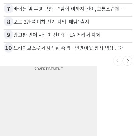
6
“술에 이것 한방울 넣어라” 매일 소주 1병 까는 91세의 철칙
7
바이든 암 투병 근황…“암이 뼈까지 전이, 고통스럽게 투병 중”
8
포드 3만불 이하 전기 픽업 ‘패덤’ 출시
9
광고판 안에 사람이 산다?…LA 거리서 화제
10
드라이브스루서 시작된 총격…인앤아웃 참사 영상 공개