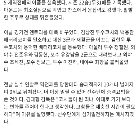
5 재역전패의 아픔을 설욕했다. 시즌 22승1무31패를 기록했다.
마운드는 최소실점으로 막았고 찬스에서 응집력도 강했다. 활발
한 주루로 상대를 뒤흔들었다.
이날 경기전 엔트리를 대폭 바꾸었다. 김상진 투수코치와 백용환
배터리코치를 말소하고 대신 3군과 재활군을 이끄는 김현욱 투
수코치와 용덕한 배터리코치를 등록했다. 아울러 투수 정철원, 외
야수 전준우와 김동현, 포수 유강남을 2군으로 내려보내고 외야
수 조세진, 포수 정보근, 투수 이진하, 내야수 최항을 불러올렸
다.
전날 실수 연발로 역전패를 당한데다 승패적자가 10개나 벌어지
며 9위로 뒤쳐졌다. 더 이상 밀릴 수 없어 선수단에 충격요법을
쓴 것이다. 김태형 감독은 "코치들이 뭔 죄냐. 이대로 가기 보다
는 변화를 주어야 한다고 생각한다. 고참들은 재충전 시간이 필요
하다"며 이유를 설명했다. 선수단에게 심기일전하자는 메시지였
다.