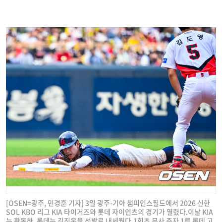
[OSEN=광주, 민경훈 기자] 3일 광주-기아 챔피언스필드에서 2026 신한
SOL KBO 리그 KIA 타이거즈와 롯데 자이언츠의 경기가 열렸다.이날 KIA
는 황동하, 롯데는 김진욱을 선발로 내세웠다.1회초 무사 주자 1루 롯데 고